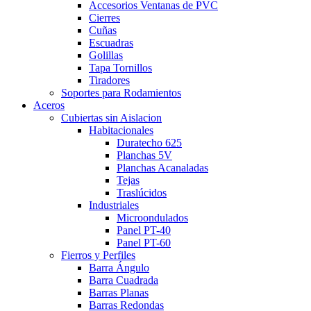
Accesorios Ventanas de PVC
Cierres
Cuñas
Escuadras
Golillas
Tapa Tornillos
Tiradores
Soportes para Rodamientos
Aceros
Cubiertas sin Aislacion
Habitacionales
Duratecho 625
Planchas 5V
Planchas Acanaladas
Tejas
Traslúcidos
Industriales
Microondulados
Panel PT-40
Panel PT-60
Fierros y Perfiles
Barra Ángulo
Barra Cuadrada
Barras Planas
Barras Redondas