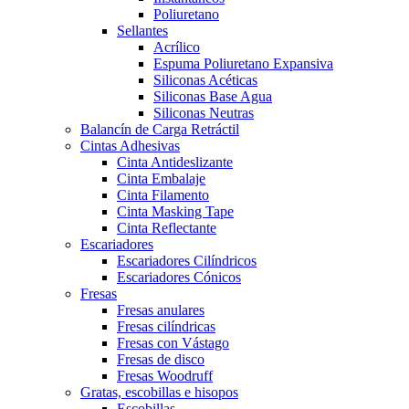
Poliuretano
Sellantes
Acrílico
Espuma Poliuretano Expansiva
Siliconas Acéticas
Siliconas Base Agua
Siliconas Neutras
Balancín de Carga Retráctil
Cintas Adhesivas
Cinta Antideslizante
Cinta Embalaje
Cinta Filamento
Cinta Masking Tape
Cinta Reflectante
Escariadores
Escariadores Cilíndricos
Escariadores Cónicos
Fresas
Fresas anulares
Fresas cilíndricas
Fresas con Vástago
Fresas de disco
Fresas Woodruff
Gratas, escobillas e hisopos
Escobillas