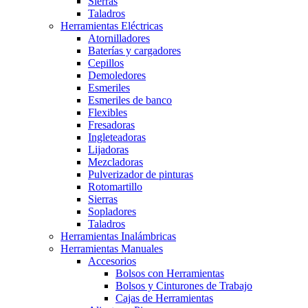
Sierras
Taladros
Herramientas Eléctricas
Atornilladores
Baterías y cargadores
Cepillos
Demoledores
Esmeriles
Esmeriles de banco
Flexibles
Fresadoras
Ingleteadoras
Lijadoras
Mezcladoras
Pulverizador de pinturas
Rotomartillo
Sierras
Sopladores
Taladros
Herramientas Inalámbricas
Herramientas Manuales
Accesorios
Bolsos con Herramientas
Bolsos y Cinturones de Trabajo
Cajas de Herramientas