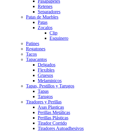
Pasapapeles
Retenes
Separadores
Patas de Muebles
Patas
Zocalos
Clip
Esquinero
Patines
Regatones
Tacos
Tapacantos
Delgados
Flexibles
Gruesos
Melaminicos
Tapas, Pestillos y Tarugos
Tapas
Tarugos
Tiradores y Perillas
Asas Plasticas
Perillas Metálicas
Perillas Plásticas
Tirador Corrido
Tiradores Autoadhesivos