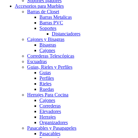
Soportes lijadores
Accesorios para Muebles
Barras de Closet
Barras Metalicas
Barras PVC
Soportes
Distanciadores
Cajones y Bisagras
Bisagras
Cajones
Correderas Telescópicas
Escuadras
Guias, Rieles y Perfiles
Guias
Perfiles
Rieles
Ruedas
Herrajes Para Cocina
Cajones
Correderas
Elevadores
Herrajes
Organizadores
Pasacables y Pasapapeles
Pasacables