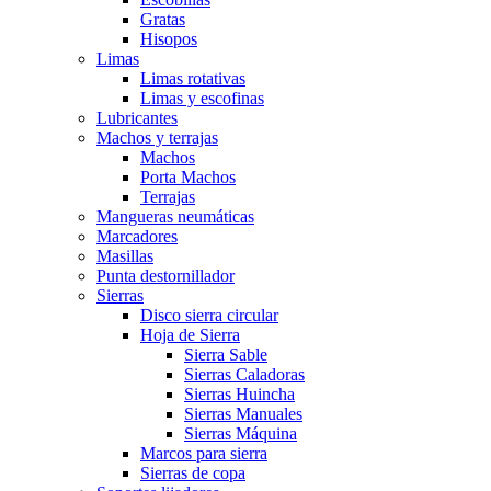
Gratas
Hisopos
Limas
Limas rotativas
Limas y escofinas
Lubricantes
Machos y terrajas
Machos
Porta Machos
Terrajas
Mangueras neumáticas
Marcadores
Masillas
Punta destornillador
Sierras
Disco sierra circular
Hoja de Sierra
Sierra Sable
Sierras Caladoras
Sierras Huincha
Sierras Manuales
Sierras Máquina
Marcos para sierra
Sierras de copa