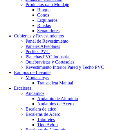
Productos para Moldaje
Bloque
Conos
Esquineros
Ruedas
Separadores
Cubiertas y Revestimientos
Panel de Revestimiento
Paneles Alveolares
Perfiles PVC
Planchas PVC Industrial
Quiebravistas y Cortasoles
Revestimiento Interior Pared y Techo PVC
Equipos de Levante
Montacargas
Transpaleta Manual
Escaleras
Andamios
Andamio de Aluminio
Andamios de Acero
Escalera de atico
Escaleras de Acero
Taburetes
Tipo Avion
Escaleras de Aluminio