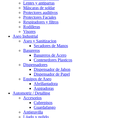
Lentes y antiparras
Máscaras de soldar
Protectores auditivos
Protectores Faciales
Respiradores y filtros
Rodilleras
Visores
Aseo Industrial
Aseo y Sanitizacion
Secadores de Manos
Basureros
Basureros de Acero
Contenedores Plasticos
Dispensadores
Dispensador de Jabon
Dispensador de Papel
Equipos de Aseo
Abrillantadora
Aspiradoras
Automotriz / Detalling
Accesorios
Cubrepisos
Guardafango
Antigravilla
Lijado y pulido