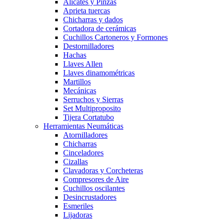
Alicates y Pinzas
Aprieta tuercas
Chicharras y dados
Cortadora de cerámicas
Cuchillos Cartoneros y Formones
Destornilladores
Hachas
Llaves Allen
Llaves dinamométricas
Martillos
Mecánicas
Serruchos y Sierras
Set Multiproposito
Tijera Cortatubo
Herramientas Neumáticas
Atornilladores
Chicharras
Cinceladores
Cizallas
Clavadoras y Corcheteras
Compresores de Aire
Cuchillos oscilantes
Desincrustadores
Esmeriles
Lijadoras