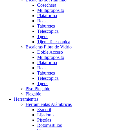
Cosechera
Multiproposito
Plataforma
Recta
Taburetes
Telescopica
Tijera
Tijera Telescopica
Escaleras Fibra de Vidrio
Doble Acceso
Multiproposito
Plataforma
Recta
Taburetes
Telescopica
Tijera
Piso Plegable
Plegable
Herramientas
Herramientas Alámbricas
Esmeril
Lijadoras
Pistolas
Rotomartillos