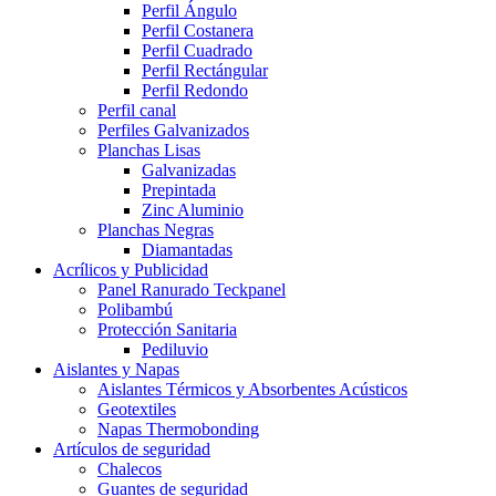
Perfil Ángulo
Perfil Costanera
Perfil Cuadrado
Perfil Rectángular
Perfil Redondo
Perfil canal
Perfiles Galvanizados
Planchas Lisas
Galvanizadas
Prepintada
Zinc Aluminio
Planchas Negras
Diamantadas
Acrílicos y Publicidad
Panel Ranurado Teckpanel
Polibambú
Protección Sanitaria
Pediluvio
Aislantes y Napas
Aislantes Térmicos y Absorbentes Acústicos
Geotextiles
Napas Thermobonding
Artículos de seguridad
Chalecos
Guantes de seguridad