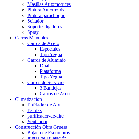
Masillas Automotrices
Pintura Automotriz
Pintura parachoque
Sellador
Soportes lijadores
Spray
Carros Manuales
Carros de Acero
Especiales
Tipo Yegua
Carros de Aluminio
Dual
Plataforma
Tipo Yegua
Carros de Servicio
3 Bandejas
Carros de Aseo
Climatizacion
Enfriador de Aire
Estufas
purificador-de-aire
Ventilador
Construcción Obra Gruesa
Bajada de Escombros
Juntas de Dilatación