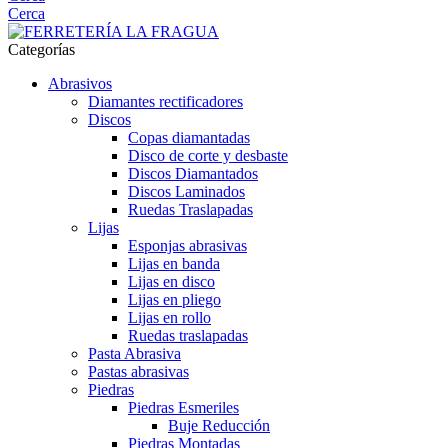
Cerca
Categorías
Abrasivos
Diamantes rectificadores
Discos
Copas diamantadas
Disco de corte y desbaste
Discos Diamantados
Discos Laminados
Ruedas Traslapadas
Lijas
Esponjas abrasivas
Lijas en banda
Lijas en disco
Lijas en pliego
Lijas en rollo
Ruedas traslapadas
Pasta Abrasiva
Pastas abrasivas
Piedras
Piedras Esmeriles
Buje Reducción
Piedras Montadas