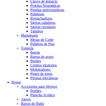
Llaves de impacto
Pistolas Neumáticas
Pistolas pulverizadoras
Pulidoras
Remachadoras
Sierras caladoras
Sierras circulares
Taladros
Maquinaria
Mesas de Corte
Pulidora de Piso
Tornería
Barras
Barras de acero
Buriles
Centros giratorios
Moleteadores
Platos de torno
Prensas mecánicas
Hogar
Accesorios para Shower
Perfiles
Plancha Acrilico
Aleros
Barras de Baño