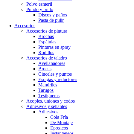
Polvo esmeril
Pulido y brillo
Discos y paños
Pasta de pulir
Accesorios
Accesorios de pintura
Brochas
Espátulas
Pinturas en spray
Rodillos
Accesorios de taladro
Avellanadores
Brocas
Cinceles y puntos
Espigas y reductores
Mandriles
Tarugos
Testigueras
Acoples, uniones y codos
Adhesivos y sellantes
Adhesivos
Cola Fría
De Montaje
Epoxicos
Instantaneos