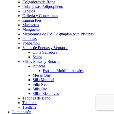
Colgadores de Ropa
Cubrepisos Polipropileno
Espejos
Grifería y Conexiones
Limpia Pies
Maceteros
Mangueras
Membranas de PVC Aquaplan para Piscinas
Palmetas
Polibambú
Sellos de Puertas y Ventanas
Cinta Selladora
Sellos
Sillas, Mesas y Butacas
Butacas
Espacio Multifuncionales
Mesas One
Silla Minimal
Silla Neo
Silla One
Sillas Ejecutivas
Tapones de Baño
Toalleros
Treillage
Iluminación