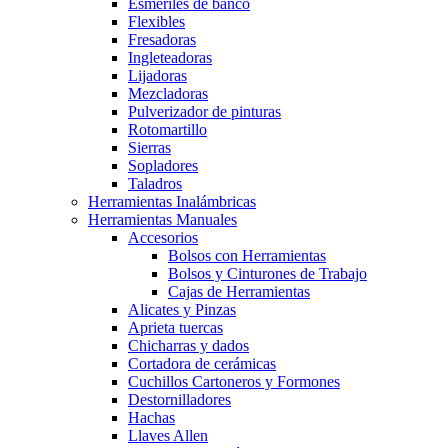
Esmeriles de banco
Flexibles
Fresadoras
Ingleteadoras
Lijadoras
Mezcladoras
Pulverizador de pinturas
Rotomartillo
Sierras
Sopladores
Taladros
Herramientas Inalámbricas
Herramientas Manuales
Accesorios
Bolsos con Herramientas
Bolsos y Cinturones de Trabajo
Cajas de Herramientas
Alicates y Pinzas
Aprieta tuercas
Chicharras y dados
Cortadora de cerámicas
Cuchillos Cartoneros y Formones
Destornilladores
Hachas
Llaves Allen