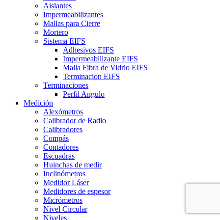
Aislantes
Impermeabilizantes
Mallas para Cierre
Mortero
Sistema EIFS
Adhesivos EIFS
Impermeabilizante EIFS
Malla Fibra de Vidrio EIFS
Terminacion EIFS
Terminaciones
Perfil Angulo
Medición
Alexómetros
Calibrador de Radio
Calibradores
Compás
Contadores
Escuadras
Huinchas de medir
Inclinómetros
Medidor Láser
Medidores de espesor
Micrómetros
Nivel Circular
Niveles