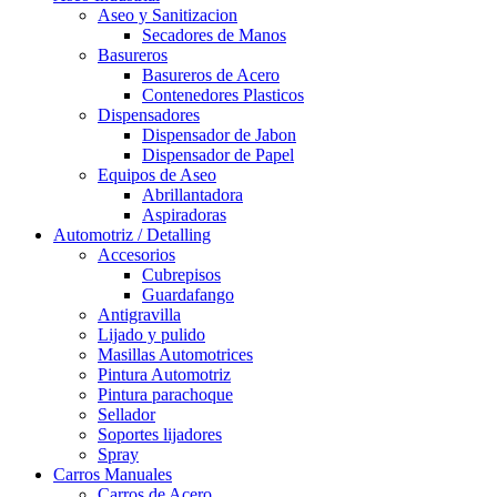
Aseo y Sanitizacion
Secadores de Manos
Basureros
Basureros de Acero
Contenedores Plasticos
Dispensadores
Dispensador de Jabon
Dispensador de Papel
Equipos de Aseo
Abrillantadora
Aspiradoras
Automotriz / Detalling
Accesorios
Cubrepisos
Guardafango
Antigravilla
Lijado y pulido
Masillas Automotrices
Pintura Automotriz
Pintura parachoque
Sellador
Soportes lijadores
Spray
Carros Manuales
Carros de Acero