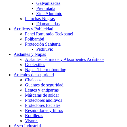
Galvanizadas
Prepintada
Zinc Aluminio
Planchas Negras
Diamantadas
Acrílicos y Publicidad
Panel Ranurado Teckpanel
Polibambú
Protección Sanitaria
Pediluvio
Aislantes y Napas
Aislantes Térmicos y Absorbentes Acústicos
Geotextiles
Napas Thermobonding
Artículos de seguridad
Chalecos
Guantes de seguridad
Lentes y antiparras
Máscaras de soldar
Protectores auditivos
Protectores Faciales
Respiradores y filtros
Rodilleras
Visores
Aseo Industrial