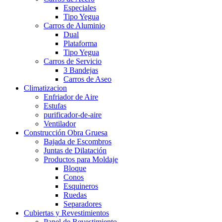
Especiales
Tipo Yegua
Carros de Aluminio
Dual
Plataforma
Tipo Yegua
Carros de Servicio
3 Bandejas
Carros de Aseo
Climatizacion
Enfriador de Aire
Estufas
purificador-de-aire
Ventilador
Construcción Obra Gruesa
Bajada de Escombros
Juntas de Dilatación
Productos para Moldaje
Bloque
Conos
Esquineros
Ruedas
Separadores
Cubiertas y Revestimientos
Panel de Revestimiento