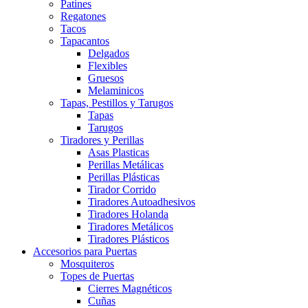
Patines
Regatones
Tacos
Tapacantos
Delgados
Flexibles
Gruesos
Melaminicos
Tapas, Pestillos y Tarugos
Tapas
Tarugos
Tiradores y Perillas
Asas Plasticas
Perillas Metálicas
Perillas Plásticas
Tirador Corrido
Tiradores Autoadhesivos
Tiradores Holanda
Tiradores Metálicos
Tiradores Plásticos
Accesorios para Puertas
Mosquiteros
Topes de Puertas
Cierres Magnéticos
Cuñas