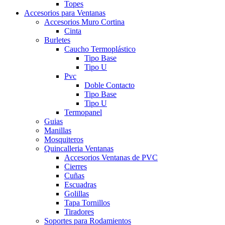
Topes
Accesorios para Ventanas
Accesorios Muro Cortina
Cinta
Burletes
Caucho Termoplástico
Tipo Base
Tipo U
Pvc
Doble Contacto
Tipo Base
Tipo U
Termopanel
Guias
Manillas
Mosquiteros
Quincalleria Ventanas
Accesorios Ventanas de PVC
Cierres
Cuñas
Escuadras
Golillas
Tapa Tornillos
Tiradores
Soportes para Rodamientos