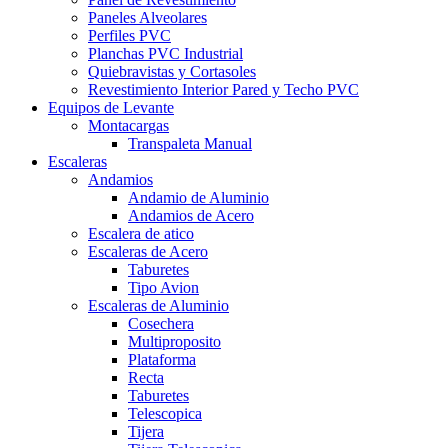
Paneles Alveolares
Perfiles PVC
Planchas PVC Industrial
Quiebravistas y Cortasoles
Revestimiento Interior Pared y Techo PVC
Equipos de Levante
Montacargas
Transpaleta Manual
Escaleras
Andamios
Andamio de Aluminio
Andamios de Acero
Escalera de atico
Escaleras de Acero
Taburetes
Tipo Avion
Escaleras de Aluminio
Cosechera
Multiproposito
Plataforma
Recta
Taburetes
Telescopica
Tijera