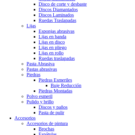
Disco de corte y desbaste
Discos Diamantados
Discos Laminados
Ruedas Traslapadas
Lijas
Esponjas abrasivas
Lijas en banda
Lijas en disco
Lijas en pliego
Lijas en rollo
Ruedas traslapadas
Pasta Abrasiva
Pastas abrasivas
Piedras
Piedras Esmeriles
Buje Reducción
Piedras Montadas
Polvo esmeril
Pulido y brillo
Discos y paños
Pasta de pulir
Accesorios
Accesorios de pintura
Brochas
Espátulas