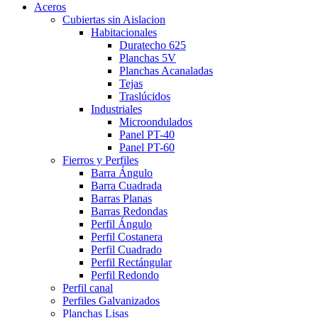
Aceros
Cubiertas sin Aislacion
Habitacionales
Duratecho 625
Planchas 5V
Planchas Acanaladas
Tejas
Traslúcidos
Industriales
Microondulados
Panel PT-40
Panel PT-60
Fierros y Perfiles
Barra Ángulo
Barra Cuadrada
Barras Planas
Barras Redondas
Perfil Ángulo
Perfil Costanera
Perfil Cuadrado
Perfil Rectángular
Perfil Redondo
Perfil canal
Perfiles Galvanizados
Planchas Lisas