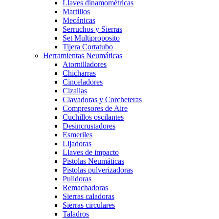
Llaves dinamométricas
Martillos
Mecánicas
Serruchos y Sierras
Set Multiproposito
Tijera Cortatubo
Herramientas Neumáticas
Atornilladores
Chicharras
Cinceladores
Cizallas
Clavadoras y Corcheteras
Compresores de Aire
Cuchillos oscilantes
Desincrustadores
Esmeriles
Lijadoras
Llaves de impacto
Pistolas Neumáticas
Pistolas pulverizadoras
Pulidoras
Remachadoras
Sierras caladoras
Sierras circulares
Taladros