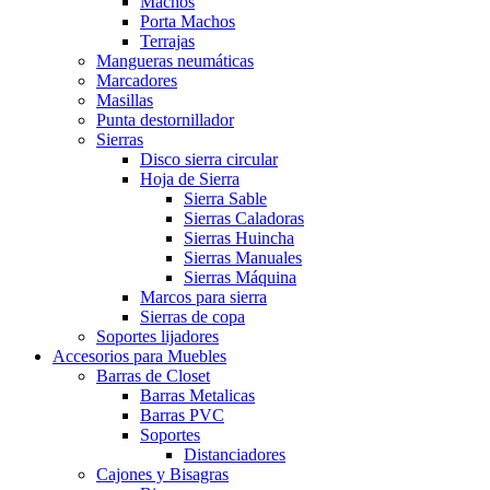
Machos
Porta Machos
Terrajas
Mangueras neumáticas
Marcadores
Masillas
Punta destornillador
Sierras
Disco sierra circular
Hoja de Sierra
Sierra Sable
Sierras Caladoras
Sierras Huincha
Sierras Manuales
Sierras Máquina
Marcos para sierra
Sierras de copa
Soportes lijadores
Accesorios para Muebles
Barras de Closet
Barras Metalicas
Barras PVC
Soportes
Distanciadores
Cajones y Bisagras