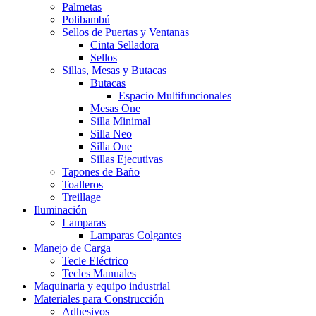
Palmetas
Polibambú
Sellos de Puertas y Ventanas
Cinta Selladora
Sellos
Sillas, Mesas y Butacas
Butacas
Espacio Multifuncionales
Mesas One
Silla Minimal
Silla Neo
Silla One
Sillas Ejecutivas
Tapones de Baño
Toalleros
Treillage
Iluminación
Lamparas
Lamparas Colgantes
Manejo de Carga
Tecle Eléctrico
Tecles Manuales
Maquinaria y equipo industrial
Materiales para Construcción
Adhesivos