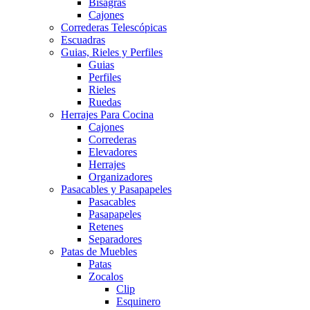
Bisagras
Cajones
Correderas Telescópicas
Escuadras
Guias, Rieles y Perfiles
Guias
Perfiles
Rieles
Ruedas
Herrajes Para Cocina
Cajones
Correderas
Elevadores
Herrajes
Organizadores
Pasacables y Pasapapeles
Pasacables
Pasapapeles
Retenes
Separadores
Patas de Muebles
Patas
Zocalos
Clip
Esquinero