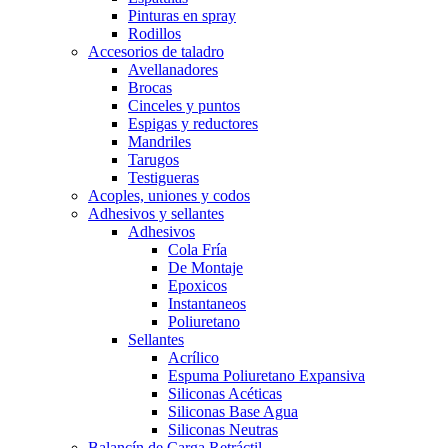
Pinturas en spray
Rodillos
Accesorios de taladro
Avellanadores
Brocas
Cinceles y puntos
Espigas y reductores
Mandriles
Tarugos
Testigueras
Acoples, uniones y codos
Adhesivos y sellantes
Adhesivos
Cola Fría
De Montaje
Epoxicos
Instantaneos
Poliuretano
Sellantes
Acrílico
Espuma Poliuretano Expansiva
Siliconas Acéticas
Siliconas Base Agua
Siliconas Neutras
Balancín de Carga Retráctil