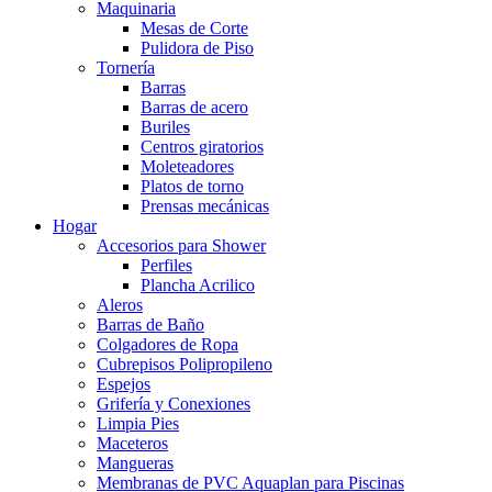
Maquinaria
Mesas de Corte
Pulidora de Piso
Tornería
Barras
Barras de acero
Buriles
Centros giratorios
Moleteadores
Platos de torno
Prensas mecánicas
Hogar
Accesorios para Shower
Perfiles
Plancha Acrilico
Aleros
Barras de Baño
Colgadores de Ropa
Cubrepisos Polipropileno
Espejos
Grifería y Conexiones
Limpia Pies
Maceteros
Mangueras
Membranas de PVC Aquaplan para Piscinas