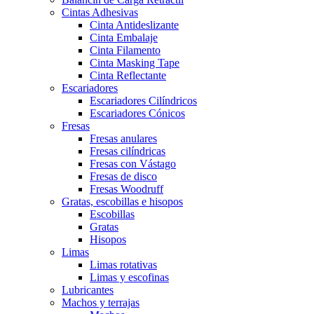
Cintas Adhesivas
Cinta Antideslizante
Cinta Embalaje
Cinta Filamento
Cinta Masking Tape
Cinta Reflectante
Escariadores
Escariadores Cilíndricos
Escariadores Cónicos
Fresas
Fresas anulares
Fresas cilíndricas
Fresas con Vástago
Fresas de disco
Fresas Woodruff
Gratas, escobillas e hisopos
Escobillas
Gratas
Hisopos
Limas
Limas rotativas
Limas y escofinas
Lubricantes
Machos y terrajas