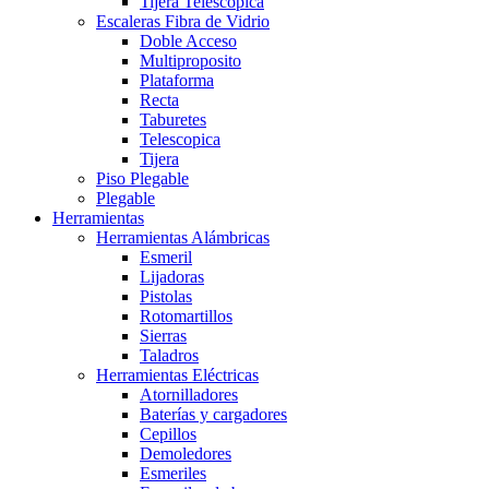
Tijera Telescopica
Escaleras Fibra de Vidrio
Doble Acceso
Multiproposito
Plataforma
Recta
Taburetes
Telescopica
Tijera
Piso Plegable
Plegable
Herramientas
Herramientas Alámbricas
Esmeril
Lijadoras
Pistolas
Rotomartillos
Sierras
Taladros
Herramientas Eléctricas
Atornilladores
Baterías y cargadores
Cepillos
Demoledores
Esmeriles