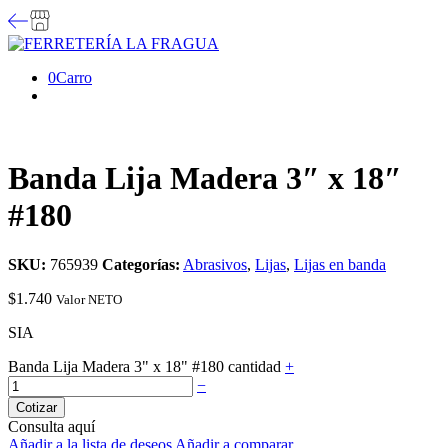
0
Carro
Banda Lija Madera 3″ x 18″
#180
SKU:
765939
Categorías:
Abrasivos
,
Lijas
,
Lijas en banda
$
1.740
Valor NETO
SIA
Banda Lija Madera 3" x 18" #180 cantidad
+
−
Cotizar
Consulta aquí
Añadir a la lista de deseos
Añadir a comparar