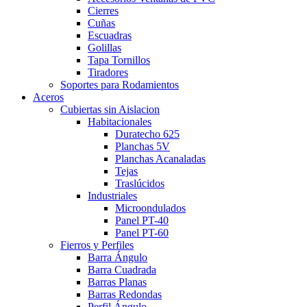
Cierres
Cuñas
Escuadras
Golillas
Tapa Tornillos
Tiradores
Soportes para Rodamientos
Aceros
Cubiertas sin Aislacion
Habitacionales
Duratecho 625
Planchas 5V
Planchas Acanaladas
Tejas
Traslúcidos
Industriales
Microondulados
Panel PT-40
Panel PT-60
Fierros y Perfiles
Barra Ángulo
Barra Cuadrada
Barras Planas
Barras Redondas
Perfil Ángulo