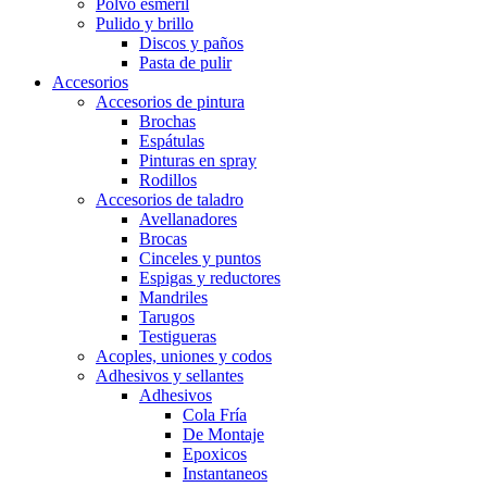
Polvo esmeril
Pulido y brillo
Discos y paños
Pasta de pulir
Accesorios
Accesorios de pintura
Brochas
Espátulas
Pinturas en spray
Rodillos
Accesorios de taladro
Avellanadores
Brocas
Cinceles y puntos
Espigas y reductores
Mandriles
Tarugos
Testigueras
Acoples, uniones y codos
Adhesivos y sellantes
Adhesivos
Cola Fría
De Montaje
Epoxicos
Instantaneos