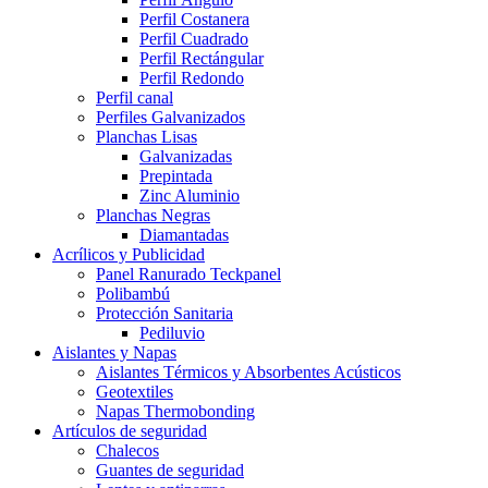
Perfil Costanera
Perfil Cuadrado
Perfil Rectángular
Perfil Redondo
Perfil canal
Perfiles Galvanizados
Planchas Lisas
Galvanizadas
Prepintada
Zinc Aluminio
Planchas Negras
Diamantadas
Acrílicos y Publicidad
Panel Ranurado Teckpanel
Polibambú
Protección Sanitaria
Pediluvio
Aislantes y Napas
Aislantes Térmicos y Absorbentes Acústicos
Geotextiles
Napas Thermobonding
Artículos de seguridad
Chalecos
Guantes de seguridad