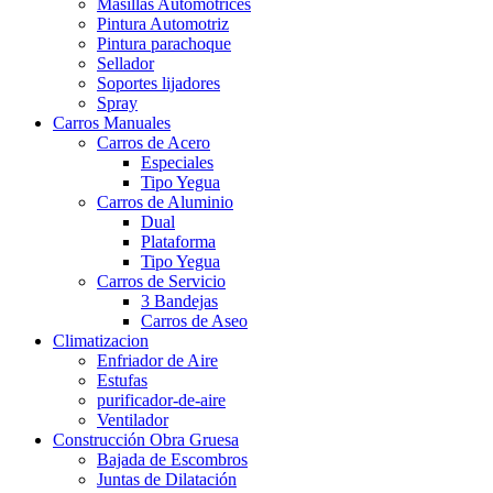
Masillas Automotrices
Pintura Automotriz
Pintura parachoque
Sellador
Soportes lijadores
Spray
Carros Manuales
Carros de Acero
Especiales
Tipo Yegua
Carros de Aluminio
Dual
Plataforma
Tipo Yegua
Carros de Servicio
3 Bandejas
Carros de Aseo
Climatizacion
Enfriador de Aire
Estufas
purificador-de-aire
Ventilador
Construcción Obra Gruesa
Bajada de Escombros
Juntas de Dilatación