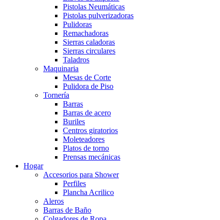
Pistolas Neumáticas
Pistolas pulverizadoras
Pulidoras
Remachadoras
Sierras caladoras
Sierras circulares
Taladros
Maquinaria
Mesas de Corte
Pulidora de Piso
Tornería
Barras
Barras de acero
Buriles
Centros giratorios
Moleteadores
Platos de torno
Prensas mecánicas
Hogar
Accesorios para Shower
Perfiles
Plancha Acrilico
Aleros
Barras de Baño
Colgadores de Ropa