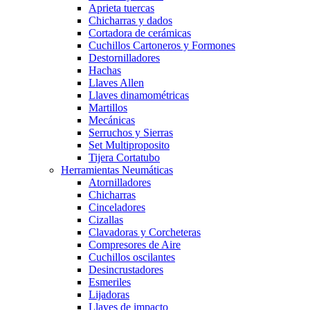
Aprieta tuercas
Chicharras y dados
Cortadora de cerámicas
Cuchillos Cartoneros y Formones
Destornilladores
Hachas
Llaves Allen
Llaves dinamométricas
Martillos
Mecánicas
Serruchos y Sierras
Set Multiproposito
Tijera Cortatubo
Herramientas Neumáticas
Atornilladores
Chicharras
Cinceladores
Cizallas
Clavadoras y Corcheteras
Compresores de Aire
Cuchillos oscilantes
Desincrustadores
Esmeriles
Lijadoras
Llaves de impacto