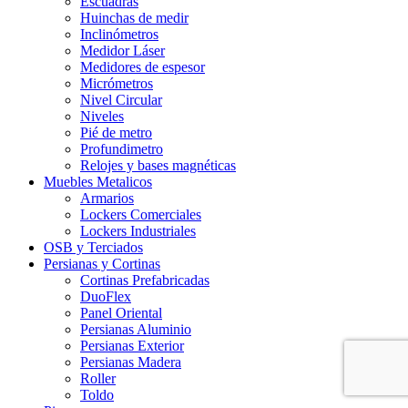
Escuadras
Huinchas de medir
Inclinómetros
Medidor Láser
Medidores de espesor
Micrómetros
Nivel Circular
Niveles
Pié de metro
Profundimetro
Relojes y bases magnéticas
Muebles Metalicos
Armarios
Lockers Comerciales
Lockers Industriales
OSB y Terciados
Persianas y Cortinas
Cortinas Prefabricadas
DuoFlex
Panel Oriental
Persianas Aluminio
Persianas Exterior
Persianas Madera
Roller
Toldo