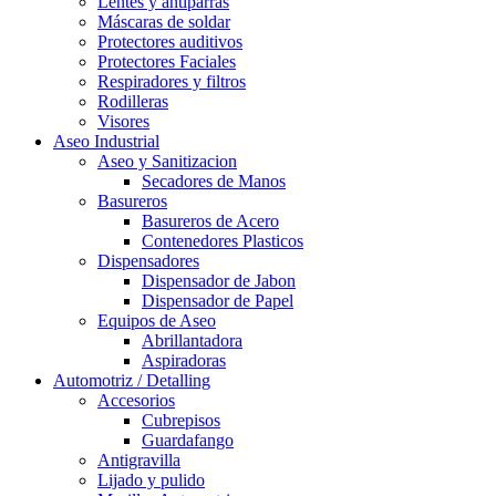
Lentes y antiparras
Máscaras de soldar
Protectores auditivos
Protectores Faciales
Respiradores y filtros
Rodilleras
Visores
Aseo Industrial
Aseo y Sanitizacion
Secadores de Manos
Basureros
Basureros de Acero
Contenedores Plasticos
Dispensadores
Dispensador de Jabon
Dispensador de Papel
Equipos de Aseo
Abrillantadora
Aspiradoras
Automotriz / Detalling
Accesorios
Cubrepisos
Guardafango
Antigravilla
Lijado y pulido