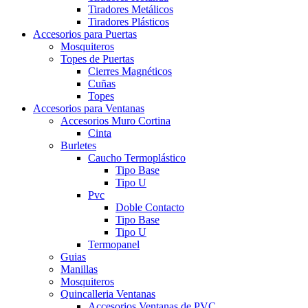
Tiradores Metálicos
Tiradores Plásticos
Accesorios para Puertas
Mosquiteros
Topes de Puertas
Cierres Magnéticos
Cuñas
Topes
Accesorios para Ventanas
Accesorios Muro Cortina
Cinta
Burletes
Caucho Termoplástico
Tipo Base
Tipo U
Pvc
Doble Contacto
Tipo Base
Tipo U
Termopanel
Guias
Manillas
Mosquiteros
Quincalleria Ventanas
Accesorios Ventanas de PVC