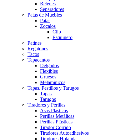
Retenes
Separadores
Patas de Muebles
Patas
Zocalos
Clip
Esquinero
Patines
Regatones
Tacos
Tapacantos
Delgados
Flexibles
Gruesos
Melaminicos
Tapas, Pestillos y Tarugos
Tapas
Tarugos
Tiradores y Perillas
Asas Plasticas
Perillas Metálicas
Perillas Plásticas
Tirador Corrido
Tiradores Autoadhesivos
Tiradores Holanda