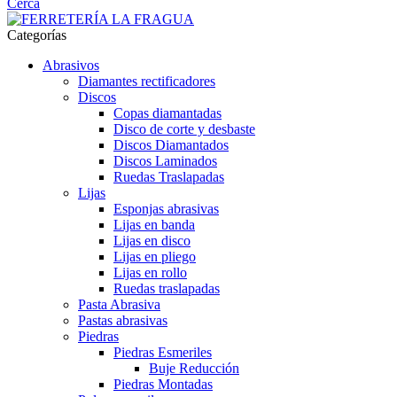
Cerca
Categorías
Abrasivos
Diamantes rectificadores
Discos
Copas diamantadas
Disco de corte y desbaste
Discos Diamantados
Discos Laminados
Ruedas Traslapadas
Lijas
Esponjas abrasivas
Lijas en banda
Lijas en disco
Lijas en pliego
Lijas en rollo
Ruedas traslapadas
Pasta Abrasiva
Pastas abrasivas
Piedras
Piedras Esmeriles
Buje Reducción
Piedras Montadas