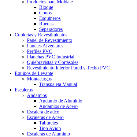
Productos para Moldaje
Bloque
Conos
Esquineros
Ruedas
Separadores
Cubiertas y Revestimientos
Panel de Revestimiento
Paneles Alveolares
Perfiles PVC
Planchas PVC Industrial
Quiebravistas y Cortasoles
Revestimiento Interior Pared y Techo PVC
Equipos de Levante
Montacargas
Transpaleta Manual
Escaleras
Andamios
Andamio de Aluminio
Andamios de Acero
Escalera de atico
Escaleras de Acero
Taburetes
Tipo Avion
Escaleras de Aluminio