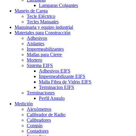
Lamparas Colgantes
Manejo de Carga
Tecle Eléctrico
Tecles Manuales
Maquinaria y equipo industrial
Materiales para Construcción
Adhesivos
Aislantes
Impermeabilizantes
Mallas para Cierre
Mortero
Sistema EIFS
Adhesivos EIFS
Impermeabilizante EIFS
Malla Fibra de Vidrio EIFS
Terminacion EIFS
Terminaciones
Perfil Angulo
Medición
Alexómetros
Calibrador de Radio
Calibradores
Compás
Contadores