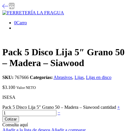
0
Carro
Pack 5 Disco Lija 5″ Grano 50
– Madera – Siawood
SKU:
767666
Categorías:
Abrasivos
,
Lijas
,
Lijas en disco
$
3.100
Valor NETO
ISESA
Pack 5 Disco Lija 5″ Grano 50 – Madera – Siawood cantidad
+
−
Cotizar
Consulta aquí
Añadir a la lista de deseos
Añadir a comparar