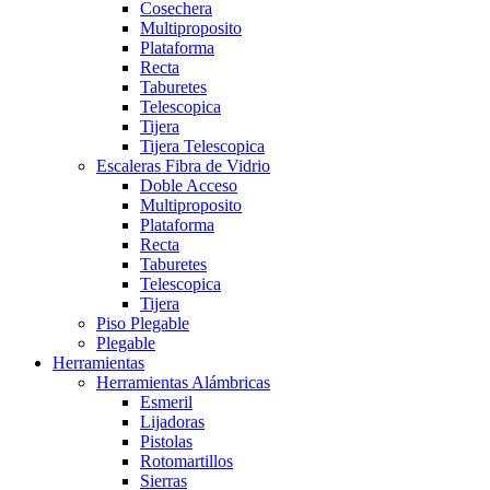
Cosechera
Multiproposito
Plataforma
Recta
Taburetes
Telescopica
Tijera
Tijera Telescopica
Escaleras Fibra de Vidrio
Doble Acceso
Multiproposito
Plataforma
Recta
Taburetes
Telescopica
Tijera
Piso Plegable
Plegable
Herramientas
Herramientas Alámbricas
Esmeril
Lijadoras
Pistolas
Rotomartillos
Sierras