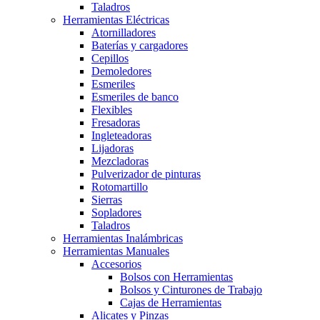
Taladros
Herramientas Eléctricas
Atornilladores
Baterías y cargadores
Cepillos
Demoledores
Esmeriles
Esmeriles de banco
Flexibles
Fresadoras
Ingleteadoras
Lijadoras
Mezcladoras
Pulverizador de pinturas
Rotomartillo
Sierras
Sopladores
Taladros
Herramientas Inalámbricas
Herramientas Manuales
Accesorios
Bolsos con Herramientas
Bolsos y Cinturones de Trabajo
Cajas de Herramientas
Alicates y Pinzas