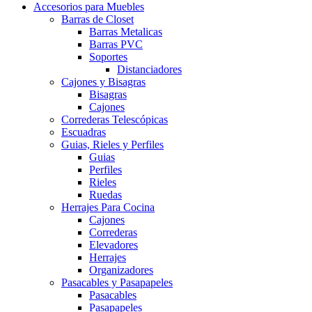
Accesorios para Muebles
Barras de Closet
Barras Metalicas
Barras PVC
Soportes
Distanciadores
Cajones y Bisagras
Bisagras
Cajones
Correderas Telescópicas
Escuadras
Guias, Rieles y Perfiles
Guias
Perfiles
Rieles
Ruedas
Herrajes Para Cocina
Cajones
Correderas
Elevadores
Herrajes
Organizadores
Pasacables y Pasapapeles
Pasacables
Pasapapeles