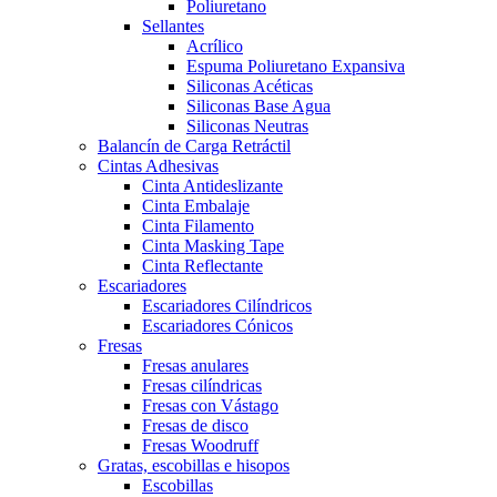
Poliuretano
Sellantes
Acrílico
Espuma Poliuretano Expansiva
Siliconas Acéticas
Siliconas Base Agua
Siliconas Neutras
Balancín de Carga Retráctil
Cintas Adhesivas
Cinta Antideslizante
Cinta Embalaje
Cinta Filamento
Cinta Masking Tape
Cinta Reflectante
Escariadores
Escariadores Cilíndricos
Escariadores Cónicos
Fresas
Fresas anulares
Fresas cilíndricas
Fresas con Vástago
Fresas de disco
Fresas Woodruff
Gratas, escobillas e hisopos
Escobillas