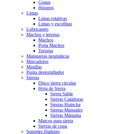
Gratas
Hisopos
Limas
Limas rotativas
Limas y escofinas
Lubricantes
Machos y terrajas
Machos
Porta Machos
Terrajas
Mangueras neumáticas
Marcadores
Masillas
Punta destornillador
Sierras
Disco sierra circular
Hoja de Sierra
Sierra Sable
Sierras Caladoras
Sierras Huincha
Sierras Manuales
Sierras Máquina
Marcos para sierra
Sierras de copa
Soportes lijadores