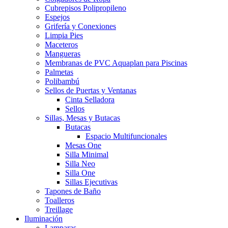
Cubrepisos Polipropileno
Espejos
Grifería y Conexiones
Limpia Pies
Maceteros
Mangueras
Membranas de PVC Aquaplan para Piscinas
Palmetas
Polibambú
Sellos de Puertas y Ventanas
Cinta Selladora
Sellos
Sillas, Mesas y Butacas
Butacas
Espacio Multifuncionales
Mesas One
Silla Minimal
Silla Neo
Silla One
Sillas Ejecutivas
Tapones de Baño
Toalleros
Treillage
Iluminación
Lamparas