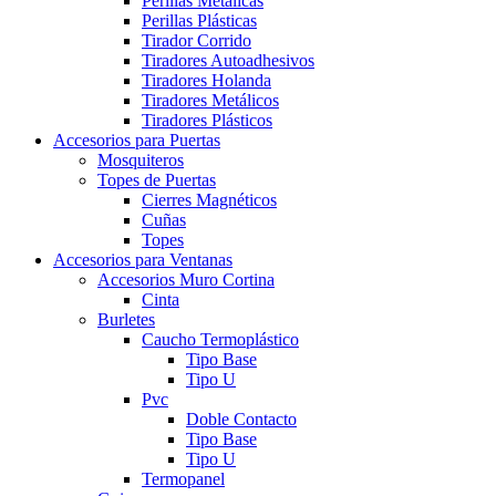
Perillas Metálicas
Perillas Plásticas
Tirador Corrido
Tiradores Autoadhesivos
Tiradores Holanda
Tiradores Metálicos
Tiradores Plásticos
Accesorios para Puertas
Mosquiteros
Topes de Puertas
Cierres Magnéticos
Cuñas
Topes
Accesorios para Ventanas
Accesorios Muro Cortina
Cinta
Burletes
Caucho Termoplástico
Tipo Base
Tipo U
Pvc
Doble Contacto
Tipo Base
Tipo U
Termopanel