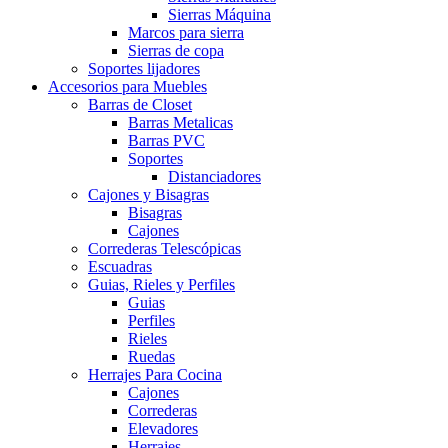
Sierras Máquina
Marcos para sierra
Sierras de copa
Soportes lijadores
Accesorios para Muebles
Barras de Closet
Barras Metalicas
Barras PVC
Soportes
Distanciadores
Cajones y Bisagras
Bisagras
Cajones
Correderas Telescópicas
Escuadras
Guias, Rieles y Perfiles
Guias
Perfiles
Rieles
Ruedas
Herrajes Para Cocina
Cajones
Correderas
Elevadores
Herrajes