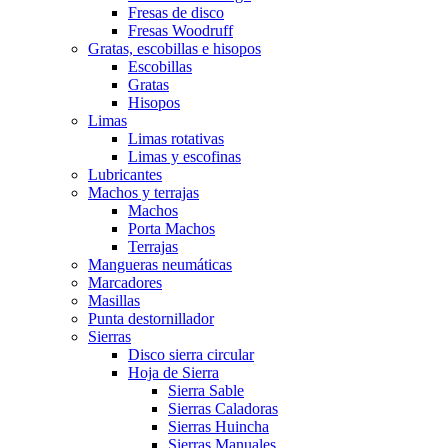
Fresas de disco
Fresas Woodruff
Gratas, escobillas e hisopos
Escobillas
Gratas
Hisopos
Limas
Limas rotativas
Limas y escofinas
Lubricantes
Machos y terrajas
Machos
Porta Machos
Terrajas
Mangueras neumáticas
Marcadores
Masillas
Punta destornillador
Sierras
Disco sierra circular
Hoja de Sierra
Sierra Sable
Sierras Caladoras
Sierras Huincha
Sierras Manuales