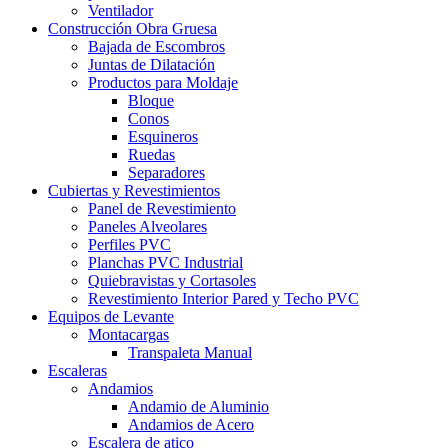
Ventilador
Construcción Obra Gruesa
Bajada de Escombros
Juntas de Dilatación
Productos para Moldaje
Bloque
Conos
Esquineros
Ruedas
Separadores
Cubiertas y Revestimientos
Panel de Revestimiento
Paneles Alveolares
Perfiles PVC
Planchas PVC Industrial
Quiebravistas y Cortasoles
Revestimiento Interior Pared y Techo PVC
Equipos de Levante
Montacargas
Transpaleta Manual
Escaleras
Andamios
Andamio de Aluminio
Andamios de Acero
Escalera de atico