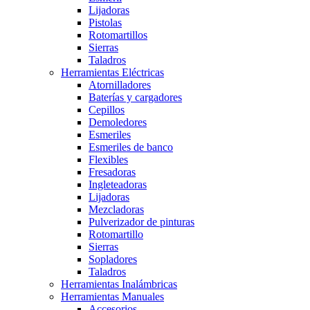
Lijadoras
Pistolas
Rotomartillos
Sierras
Taladros
Herramientas Eléctricas
Atornilladores
Baterías y cargadores
Cepillos
Demoledores
Esmeriles
Esmeriles de banco
Flexibles
Fresadoras
Ingleteadoras
Lijadoras
Mezcladoras
Pulverizador de pinturas
Rotomartillo
Sierras
Sopladores
Taladros
Herramientas Inalámbricas
Herramientas Manuales
Accesorios