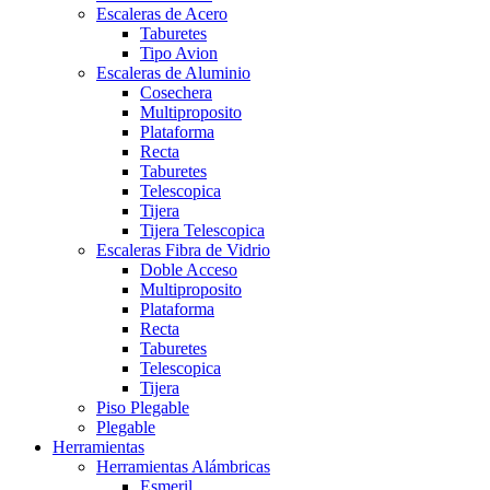
Escaleras de Acero
Taburetes
Tipo Avion
Escaleras de Aluminio
Cosechera
Multiproposito
Plataforma
Recta
Taburetes
Telescopica
Tijera
Tijera Telescopica
Escaleras Fibra de Vidrio
Doble Acceso
Multiproposito
Plataforma
Recta
Taburetes
Telescopica
Tijera
Piso Plegable
Plegable
Herramientas
Herramientas Alámbricas
Esmeril