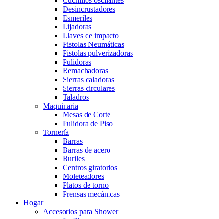
Cuchillos oscilantes
Desincrustadores
Esmeriles
Lijadoras
Llaves de impacto
Pistolas Neumáticas
Pistolas pulverizadoras
Pulidoras
Remachadoras
Sierras caladoras
Sierras circulares
Taladros
Maquinaria
Mesas de Corte
Pulidora de Piso
Tornería
Barras
Barras de acero
Buriles
Centros giratorios
Moleteadores
Platos de torno
Prensas mecánicas
Hogar
Accesorios para Shower