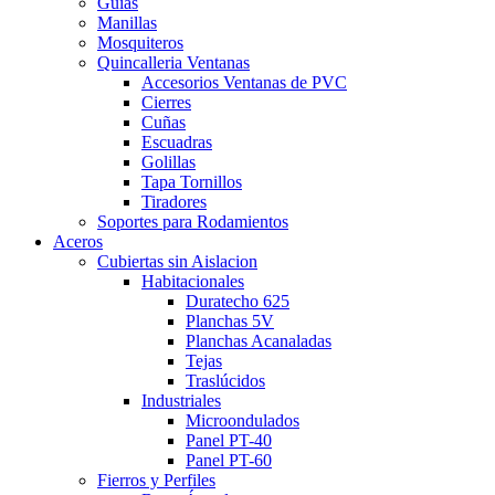
Guias
Manillas
Mosquiteros
Quincalleria Ventanas
Accesorios Ventanas de PVC
Cierres
Cuñas
Escuadras
Golillas
Tapa Tornillos
Tiradores
Soportes para Rodamientos
Aceros
Cubiertas sin Aislacion
Habitacionales
Duratecho 625
Planchas 5V
Planchas Acanaladas
Tejas
Traslúcidos
Industriales
Microondulados
Panel PT-40
Panel PT-60
Fierros y Perfiles