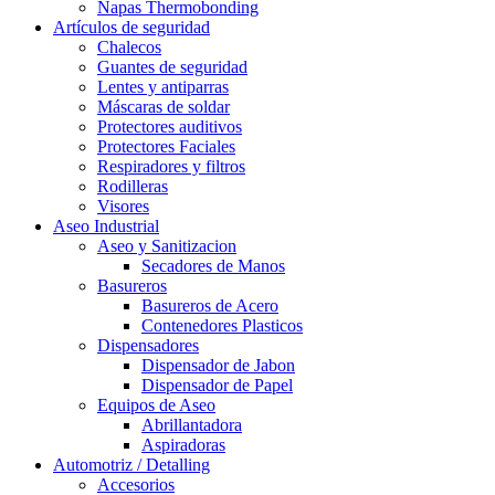
Napas Thermobonding
Artículos de seguridad
Chalecos
Guantes de seguridad
Lentes y antiparras
Máscaras de soldar
Protectores auditivos
Protectores Faciales
Respiradores y filtros
Rodilleras
Visores
Aseo Industrial
Aseo y Sanitizacion
Secadores de Manos
Basureros
Basureros de Acero
Contenedores Plasticos
Dispensadores
Dispensador de Jabon
Dispensador de Papel
Equipos de Aseo
Abrillantadora
Aspiradoras
Automotriz / Detalling
Accesorios