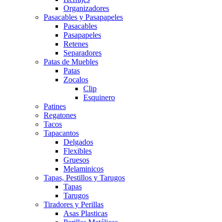
Organizadores
Pasacables y Pasapapeles
Pasacables
Pasapapeles
Retenes
Separadores
Patas de Muebles
Patas
Zocalos
Clip
Esquinero
Patines
Regatones
Tacos
Tapacantos
Delgados
Flexibles
Gruesos
Melaminicos
Tapas, Pestillos y Tarugos
Tapas
Tarugos
Tiradores y Perillas
Asas Plasticas