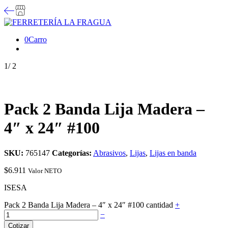
0
Carro
1
/
2
Pack 2 Banda Lija Madera –
4″ x 24″ #100
SKU:
765147
Categorías:
Abrasivos
,
Lijas
,
Lijas en banda
$
6.911
Valor NETO
ISESA
Pack 2 Banda Lija Madera – 4″ x 24″ #100 cantidad
+
−
Cotizar