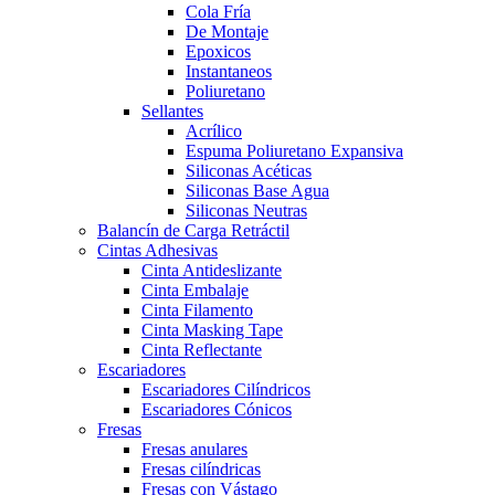
Cola Fría
De Montaje
Epoxicos
Instantaneos
Poliuretano
Sellantes
Acrílico
Espuma Poliuretano Expansiva
Siliconas Acéticas
Siliconas Base Agua
Siliconas Neutras
Balancín de Carga Retráctil
Cintas Adhesivas
Cinta Antideslizante
Cinta Embalaje
Cinta Filamento
Cinta Masking Tape
Cinta Reflectante
Escariadores
Escariadores Cilíndricos
Escariadores Cónicos
Fresas
Fresas anulares
Fresas cilíndricas
Fresas con Vástago