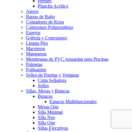
Perfiles
Plancha Acrilico
Aleros
Barras de Baño
Colgadores de Ropa
Cubrepisos Polipropileno
Espejos
Grifería y Conexiones
Limpia Pies
Maceteros
Mangueras
Membranas de PVC Aquaplan para Piscinas
Palmetas
Polibambú
Sellos de Puertas y Ventanas
Cinta Selladora
Sellos
Sillas, Mesas y Butacas
Butacas
Espacio Multifuncionales
Mesas One
Silla Minimal
Silla Neo
Silla One
Sillas Ejecutivas