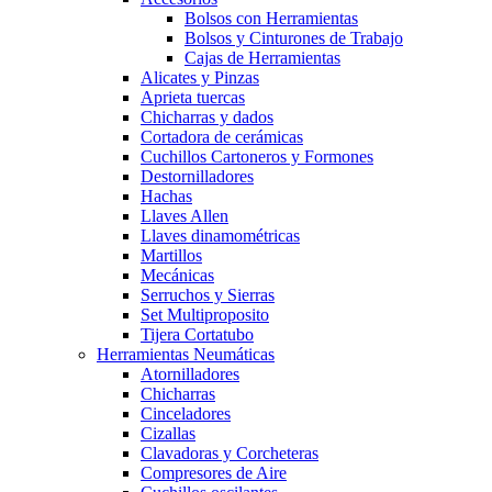
Bolsos con Herramientas
Bolsos y Cinturones de Trabajo
Cajas de Herramientas
Alicates y Pinzas
Aprieta tuercas
Chicharras y dados
Cortadora de cerámicas
Cuchillos Cartoneros y Formones
Destornilladores
Hachas
Llaves Allen
Llaves dinamométricas
Martillos
Mecánicas
Serruchos y Sierras
Set Multiproposito
Tijera Cortatubo
Herramientas Neumáticas
Atornilladores
Chicharras
Cinceladores
Cizallas
Clavadoras y Corcheteras
Compresores de Aire