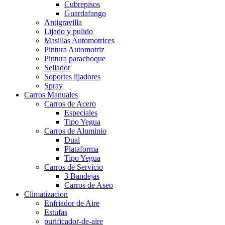
Cubrepisos
Guardafango
Antigravilla
Lijado y pulido
Masillas Automotrices
Pintura Automotriz
Pintura parachoque
Sellador
Soportes lijadores
Spray
Carros Manuales
Carros de Acero
Especiales
Tipo Yegua
Carros de Aluminio
Dual
Plataforma
Tipo Yegua
Carros de Servicio
3 Bandejas
Carros de Aseo
Climatizacion
Enfriador de Aire
Estufas
purificador-de-aire