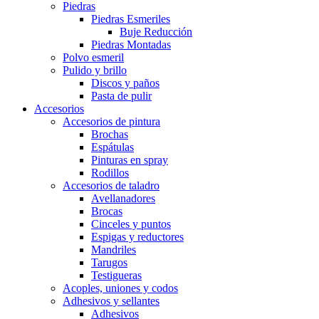
Piedras
Piedras Esmeriles
Buje Reducción
Piedras Montadas
Polvo esmeril
Pulido y brillo
Discos y paños
Pasta de pulir
Accesorios
Accesorios de pintura
Brochas
Espátulas
Pinturas en spray
Rodillos
Accesorios de taladro
Avellanadores
Brocas
Cinceles y puntos
Espigas y reductores
Mandriles
Tarugos
Testigueras
Acoples, uniones y codos
Adhesivos y sellantes
Adhesivos