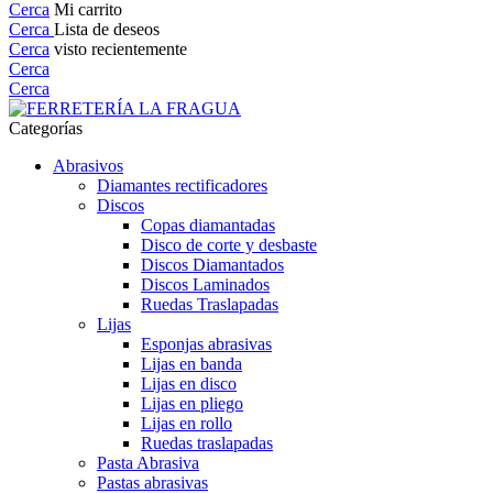
Cerca
Mi carrito
Cerca
Lista de deseos
Cerca
visto recientemente
Cerca
Cerca
Categorías
Abrasivos
Diamantes rectificadores
Discos
Copas diamantadas
Disco de corte y desbaste
Discos Diamantados
Discos Laminados
Ruedas Traslapadas
Lijas
Esponjas abrasivas
Lijas en banda
Lijas en disco
Lijas en pliego
Lijas en rollo
Ruedas traslapadas
Pasta Abrasiva
Pastas abrasivas