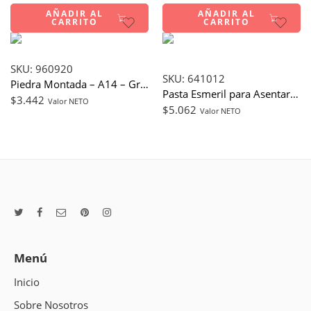
AÑADIR AL
AÑADIR AL
CARRITO
CARRITO
SKU:
960920
SKU:
641012
Piedra Montada – A14 – Grano 36 (Fino)
Pasta Esmeril para Asentar y Pulir – Grano 100 – 250 gr
$
3.442
Valor NETO
$
5.062
Valor NETO
Menú
Inicio
Sobre Nosotros