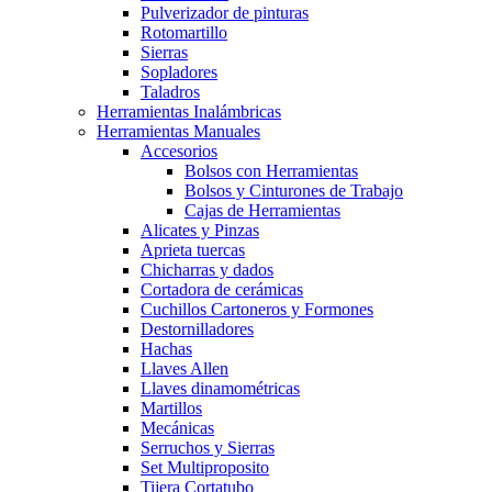
Pulverizador de pinturas
Rotomartillo
Sierras
Sopladores
Taladros
Herramientas Inalámbricas
Herramientas Manuales
Accesorios
Bolsos con Herramientas
Bolsos y Cinturones de Trabajo
Cajas de Herramientas
Alicates y Pinzas
Aprieta tuercas
Chicharras y dados
Cortadora de cerámicas
Cuchillos Cartoneros y Formones
Destornilladores
Hachas
Llaves Allen
Llaves dinamométricas
Martillos
Mecánicas
Serruchos y Sierras
Set Multiproposito
Tijera Cortatubo