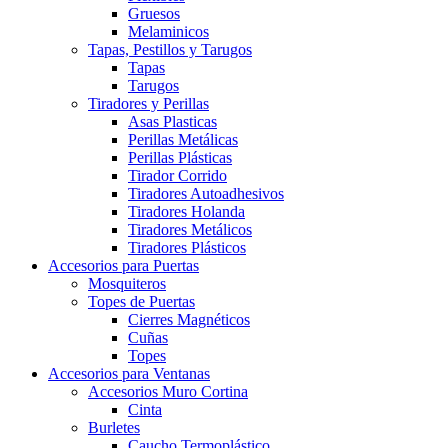
Gruesos
Melaminicos
Tapas, Pestillos y Tarugos
Tapas
Tarugos
Tiradores y Perillas
Asas Plasticas
Perillas Metálicas
Perillas Plásticas
Tirador Corrido
Tiradores Autoadhesivos
Tiradores Holanda
Tiradores Metálicos
Tiradores Plásticos
Accesorios para Puertas
Mosquiteros
Topes de Puertas
Cierres Magnéticos
Cuñas
Topes
Accesorios para Ventanas
Accesorios Muro Cortina
Cinta
Burletes
Caucho Termoplástico