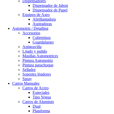
Dispensadores
Dispensador de Jabon
Dispensador de Papel
Equipos de Aseo
Abrillantadora
Aspiradoras
Automotriz / Detalling
Accesorios
Cubrepisos
Guardafango
Antigravilla
Lijado y pulido
Masillas Automotrices
Pintura Automotriz
Pintura parachoque
Sellador
Soportes lijadores
Spray
Carros Manuales
Carros de Acero
Especiales
Tipo Yegua
Carros de Aluminio
Dual
Plataforma