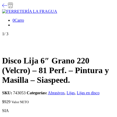
0
Carro
1
/
3
Disco Lija 6″ Grano 220
(Velcro) – 81 Perf. – Pintura y
Masilla – Siaspeed.
SKU:
743053
Categorías:
Abrasivos
,
Lijas
,
Lijas en disco
$
929
Valor NETO
SIA