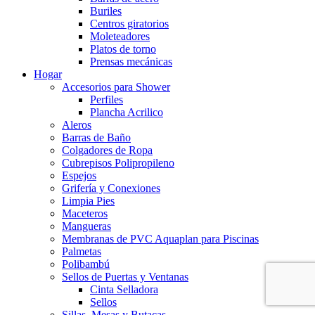
Buriles
Centros giratorios
Moleteadores
Platos de torno
Prensas mecánicas
Hogar
Accesorios para Shower
Perfiles
Plancha Acrilico
Aleros
Barras de Baño
Colgadores de Ropa
Cubrepisos Polipropileno
Espejos
Grifería y Conexiones
Limpia Pies
Maceteros
Mangueras
Membranas de PVC Aquaplan para Piscinas
Palmetas
Polibambú
Sellos de Puertas y Ventanas
Cinta Selladora
Sellos
Sillas, Mesas y Butacas