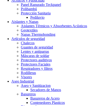
Acrílicos y Publicidad
Panel Ranurado Teckpanel
Polibambú
Protección Sanitaria
Pediluvio
Aislantes y Napas
Aislantes Térmicos y Absorbentes Acústicos
Geotextiles
Napas Thermobonding
Artículos de seguridad
Chalecos
Guantes de seguridad
Lentes y antiparras
Máscaras de soldar
Protectores auditivos
Protectores Faciales
Respiradores y filtros
Rodilleras
Visores
Aseo Industrial
Aseo y Sanitizacion
Secadores de Manos
Basureros
Basureros de Acero
Contenedores Plasticos