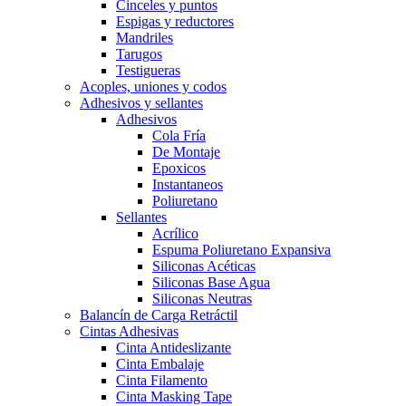
Cinceles y puntos
Espigas y reductores
Mandriles
Tarugos
Testigueras
Acoples, uniones y codos
Adhesivos y sellantes
Adhesivos
Cola Fría
De Montaje
Epoxicos
Instantaneos
Poliuretano
Sellantes
Acrílico
Espuma Poliuretano Expansiva
Siliconas Acéticas
Siliconas Base Agua
Siliconas Neutras
Balancín de Carga Retráctil
Cintas Adhesivas
Cinta Antideslizante
Cinta Embalaje
Cinta Filamento
Cinta Masking Tape