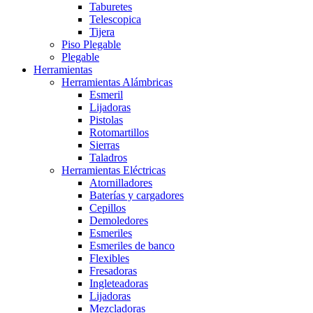
Taburetes
Telescopica
Tijera
Piso Plegable
Plegable
Herramientas
Herramientas Alámbricas
Esmeril
Lijadoras
Pistolas
Rotomartillos
Sierras
Taladros
Herramientas Eléctricas
Atornilladores
Baterías y cargadores
Cepillos
Demoledores
Esmeriles
Esmeriles de banco
Flexibles
Fresadoras
Ingleteadoras
Lijadoras
Mezcladoras