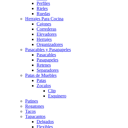
Perfiles
Rieles
Ruedas
Herrajes Para Cocina
Cajones
Correderas
Elevadores
Herrajes
Organizadores
Pasacables y Pasapapeles
Pasacables
Pasapapeles
Retenes
Separadores
Patas de Muebles
Patas
Zocalos
Clip
Esquinero
Patines
Regatones
Tacos
Tapacantos
Delgados
Flexibles