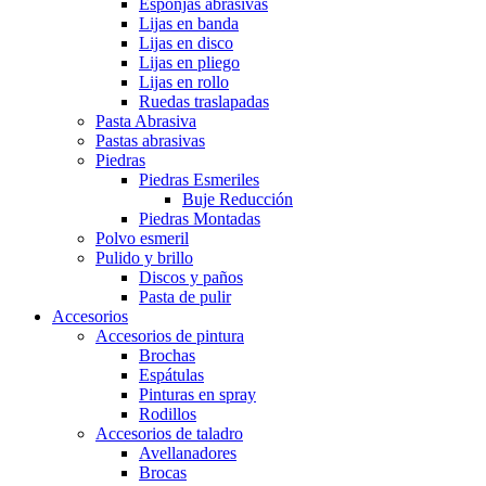
Esponjas abrasivas
Lijas en banda
Lijas en disco
Lijas en pliego
Lijas en rollo
Ruedas traslapadas
Pasta Abrasiva
Pastas abrasivas
Piedras
Piedras Esmeriles
Buje Reducción
Piedras Montadas
Polvo esmeril
Pulido y brillo
Discos y paños
Pasta de pulir
Accesorios
Accesorios de pintura
Brochas
Espátulas
Pinturas en spray
Rodillos
Accesorios de taladro
Avellanadores
Brocas