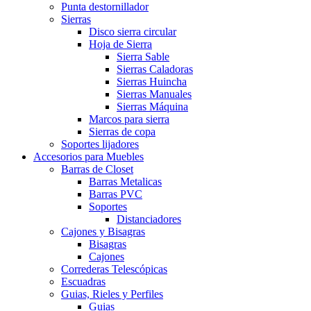
Punta destornillador
Sierras
Disco sierra circular
Hoja de Sierra
Sierra Sable
Sierras Caladoras
Sierras Huincha
Sierras Manuales
Sierras Máquina
Marcos para sierra
Sierras de copa
Soportes lijadores
Accesorios para Muebles
Barras de Closet
Barras Metalicas
Barras PVC
Soportes
Distanciadores
Cajones y Bisagras
Bisagras
Cajones
Correderas Telescópicas
Escuadras
Guias, Rieles y Perfiles
Guias