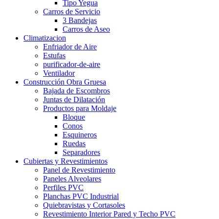
Tipo Yegua
Carros de Servicio
3 Bandejas
Carros de Aseo
Climatizacion
Enfriador de Aire
Estufas
purificador-de-aire
Ventilador
Construcción Obra Gruesa
Bajada de Escombros
Juntas de Dilatación
Productos para Moldaje
Bloque
Conos
Esquineros
Ruedas
Separadores
Cubiertas y Revestimientos
Panel de Revestimiento
Paneles Alveolares
Perfiles PVC
Planchas PVC Industrial
Quiebravistas y Cortasoles
Revestimiento Interior Pared y Techo PVC