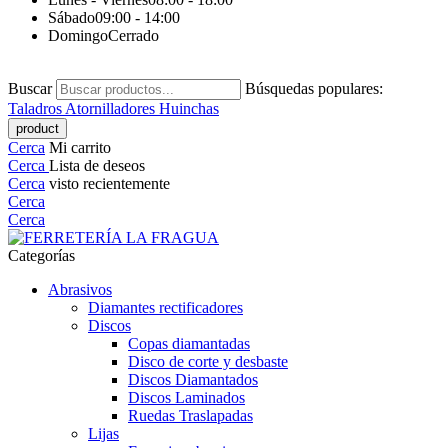
Sábado
09:00 - 14:00
Domingo
Cerrado
Buscar
Búsquedas populares:
Taladros
Atornilladores
Huinchas
Cerca
Mi carrito
Cerca
Lista de deseos
Cerca
visto recientemente
Cerca
Cerca
Categorías
Abrasivos
Diamantes rectificadores
Discos
Copas diamantadas
Disco de corte y desbaste
Discos Diamantados
Discos Laminados
Ruedas Traslapadas
Lijas