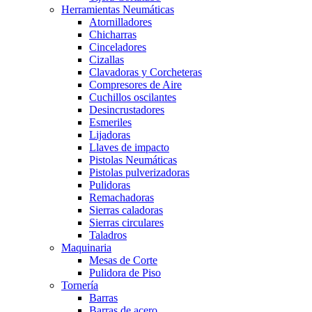
Herramientas Neumáticas
Atornilladores
Chicharras
Cinceladores
Cizallas
Clavadoras y Corcheteras
Compresores de Aire
Cuchillos oscilantes
Desincrustadores
Esmeriles
Lijadoras
Llaves de impacto
Pistolas Neumáticas
Pistolas pulverizadoras
Pulidoras
Remachadoras
Sierras caladoras
Sierras circulares
Taladros
Maquinaria
Mesas de Corte
Pulidora de Piso
Tornería
Barras
Barras de acero