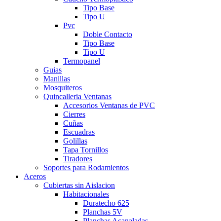
Tipo Base
Tipo U
Pvc
Doble Contacto
Tipo Base
Tipo U
Termopanel
Guias
Manillas
Mosquiteros
Quincalleria Ventanas
Accesorios Ventanas de PVC
Cierres
Cuñas
Escuadras
Golillas
Tapa Tornillos
Tiradores
Soportes para Rodamientos
Aceros
Cubiertas sin Aislacion
Habitacionales
Duratecho 625
Planchas 5V
Planchas Acanaladas