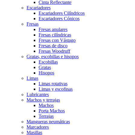
Cinta Reflectante
Escariadores
Escariadores Cilíndricos
Escariadores Cónicos
Fresas
Fresas anulares
Fresas cilíndricas
Fresas con Vástago
Fresas de disco
Fresas Woodruff
Gratas, escobillas e hisopos
Escobillas
Gratas
Hisopos
Limas
Limas rotativas
Limas y escofinas
Lubricantes
Machos y terrajas
Machos
Porta Machos
Terrajas
Mangueras neumáticas
Marcadores
Masillas