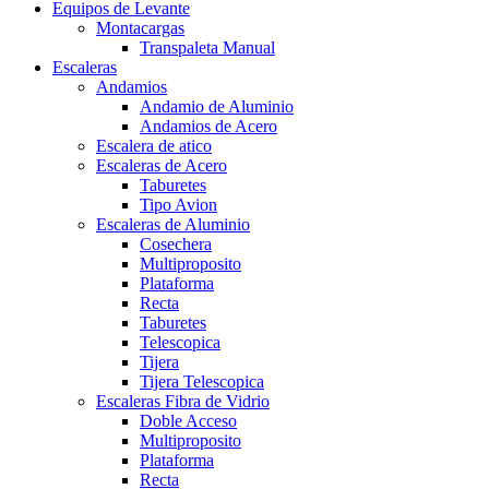
Equipos de Levante
Montacargas
Transpaleta Manual
Escaleras
Andamios
Andamio de Aluminio
Andamios de Acero
Escalera de atico
Escaleras de Acero
Taburetes
Tipo Avion
Escaleras de Aluminio
Cosechera
Multiproposito
Plataforma
Recta
Taburetes
Telescopica
Tijera
Tijera Telescopica
Escaleras Fibra de Vidrio
Doble Acceso
Multiproposito
Plataforma
Recta