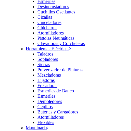
Esmeriles
Desincrustadores
Cuchillos Oscilantes
Cizallas
Cinceladores
Chicharras
Atornilladores
Pistolas Neumáticas
Clavadoras y Corcheteras
Herramientas Eléctricas
Taladros
Sopladores
Sierras
Pulverizador de Pinturas
Mezcladoras
Lijadoras
Fresadoras
Esmeriles de Banco
Esmeriles
Demoledores
Cepillos
Baterías y Cargadores
Atornilladores
Flexibles
Maquinaria