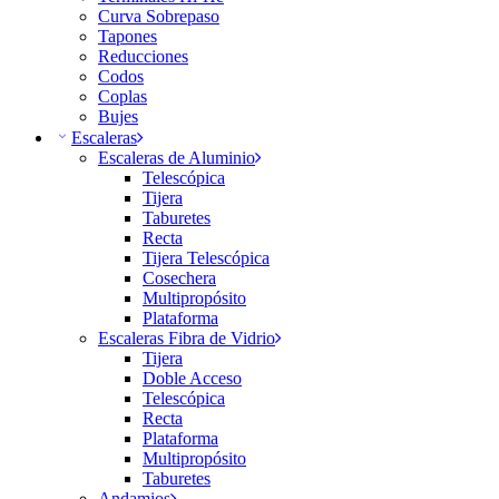
Curva Sobrepaso
Tapones
Reducciones
Codos
Coplas
Bujes
Escaleras
Escaleras de Aluminio
Telescópica
Tijera
Taburetes
Recta
Tijera Telescópica
Cosechera
Multipropósito
Plataforma
Escaleras Fibra de Vidrio
Tijera
Doble Acceso
Telescópica
Recta
Plataforma
Multipropósito
Taburetes
Andamios