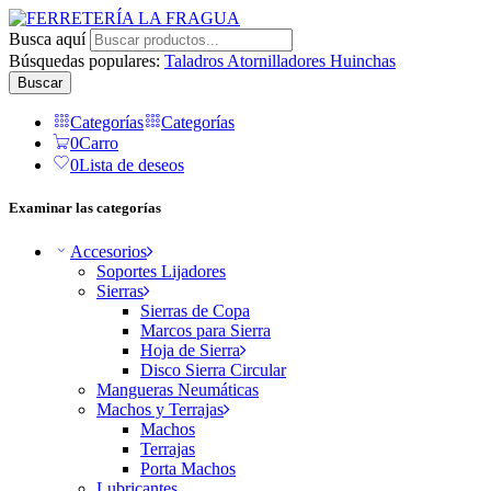
Busca aquí
Búsquedas populares:
Taladros
Atornilladores
Huinchas
Buscar
Categorías
Categorías
0
Carro
0
Lista de deseos
Examinar las categorías
Accesorios
Soportes Lijadores
Sierras
Sierras de Copa
Marcos para Sierra
Hoja de Sierra
Disco Sierra Circular
Mangueras Neumáticas
Machos y Terrajas
Machos
Terrajas
Porta Machos
Lubricantes