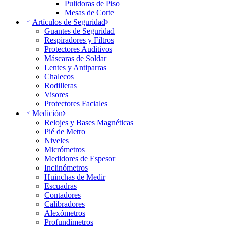
Pulidoras de Piso
Mesas de Corte
Artículos de Seguridad
Guantes de Seguridad
Respiradores y Filtros
Protectores Auditivos
Máscaras de Soldar
Lentes y Antiparras
Chalecos
Rodilleras
Visores
Protectores Faciales
Medición
Relojes y Bases Magnéticas
Pié de Metro
Niveles
Micrómetros
Medidores de Espesor
Inclinómetros
Huinchas de Medir
Escuadras
Contadores
Calibradores
Alexómetros
Profundimetros