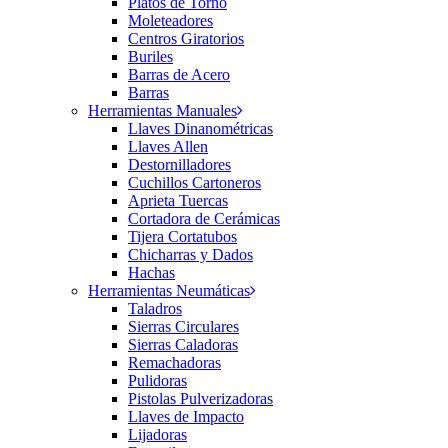
Platos de Torno
Moleteadores
Centros Giratorios
Buriles
Barras de Acero
Barras
Herramientas Manuales
Llaves Dinanométricas
Llaves Allen
Destornilladores
Cuchillos Cartoneros
Aprieta Tuercas
Cortadora de Cerámicas
Tijera Cortatubos
Chicharras y Dados
Hachas
Herramientas Neumáticas
Taladros
Sierras Circulares
Sierras Caladoras
Remachadoras
Pulidoras
Pistolas Pulverizadoras
Llaves de Impacto
Lijadoras