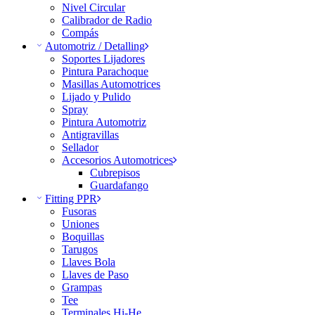
Nivel Circular
Calibrador de Radio
Compás
Automotriz / Detalling
Soportes Lijadores
Pintura Parachoque
Masillas Automotrices
Lijado y Pulido
Spray
Pintura Automotriz
Antigravillas
Sellador
Accesorios Automotrices
Cubrepisos
Guardafango
Fitting PPR
Fusoras
Uniones
Boquillas
Tarugos
Llaves Bola
Llaves de Paso
Grampas
Tee
Terminales Hi-He