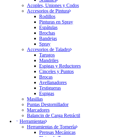
Acoples, Uniones y Codos
Accesorios de Pintura
Rodillos
Pinturas en Spray
Espátulas
Brochas
Bandejas
Spray
Accesorios de Taladro
Tarugos
Mandriles
Espigas y Reductores
Cinceles y Puntos
Brocas
Avellanadores
Testigueras
Espigas
Masillas
Puntas Destornillador
Marcadores
Balancin de Carga Retráctil
Herramientas
Herramientas de Tornería
Prensas Mecánicas