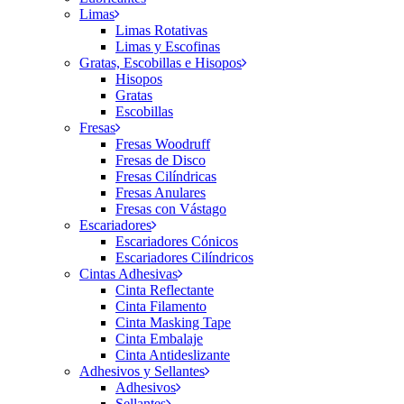
Limas
Limas Rotativas
Limas y Escofinas
Gratas, Escobillas e Hisopos
Hisopos
Gratas
Escobillas
Fresas
Fresas Woodruff
Fresas de Disco
Fresas Cilíndricas
Fresas Anulares
Fresas con Vástago
Escariadores
Escariadores Cónicos
Escariadores Cilíndricos
Cintas Adhesivas
Cinta Reflectante
Cinta Filamento
Cinta Masking Tape
Cinta Embalaje
Cinta Antideslizante
Adhesivos y Sellantes
Adhesivos
Sellantes