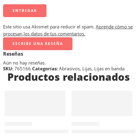
Este sitio usa Akismet para reducir el spam.
Aprende cómo se
procesan los datos de tus comentarios.
ESCRIBE UNA RESEÑA
Reseñas
Aún no hay reseñas.
SKU:
765166
Categorías:
Abrasivos
,
Lijas
,
Lijas en banda
Productos relacionados
AÑADIR AL
AÑADIR AL
CARRITO
CARRITO
641014
641018
Pasta Esmeril para Asentar y Pulir – Grano 150 – 250 gr
Pasta Esmeril para Asentar y P