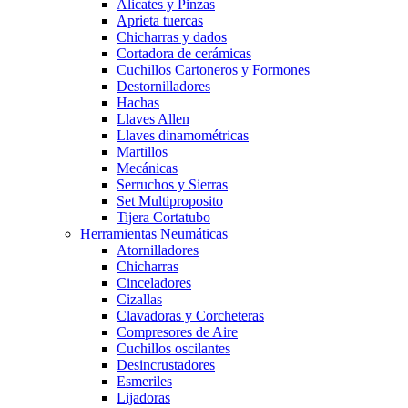
Alicates y Pinzas
Aprieta tuercas
Chicharras y dados
Cortadora de cerámicas
Cuchillos Cartoneros y Formones
Destornilladores
Hachas
Llaves Allen
Llaves dinamométricas
Martillos
Mecánicas
Serruchos y Sierras
Set Multiproposito
Tijera Cortatubo
Herramientas Neumáticas
Atornilladores
Chicharras
Cinceladores
Cizallas
Clavadoras y Corcheteras
Compresores de Aire
Cuchillos oscilantes
Desincrustadores
Esmeriles
Lijadoras