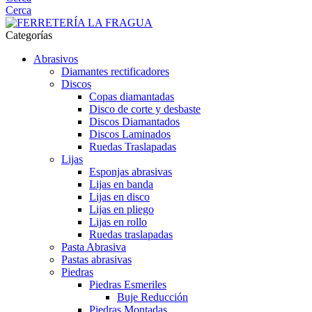
Cerca
Categorías
Abrasivos
Diamantes rectificadores
Discos
Copas diamantadas
Disco de corte y desbaste
Discos Diamantados
Discos Laminados
Ruedas Traslapadas
Lijas
Esponjas abrasivas
Lijas en banda
Lijas en disco
Lijas en pliego
Lijas en rollo
Ruedas traslapadas
Pasta Abrasiva
Pastas abrasivas
Piedras
Piedras Esmeriles
Buje Reducción
Piedras Montadas