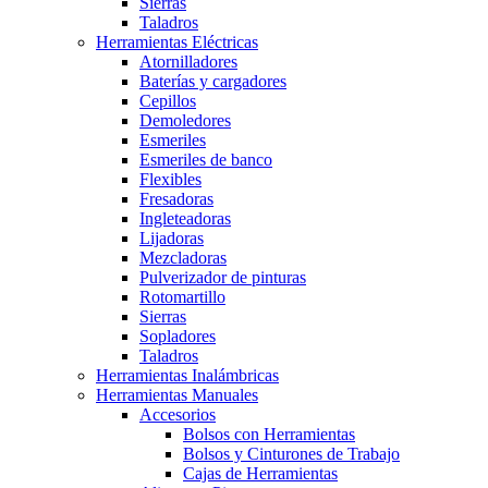
Sierras
Taladros
Herramientas Eléctricas
Atornilladores
Baterías y cargadores
Cepillos
Demoledores
Esmeriles
Esmeriles de banco
Flexibles
Fresadoras
Ingleteadoras
Lijadoras
Mezcladoras
Pulverizador de pinturas
Rotomartillo
Sierras
Sopladores
Taladros
Herramientas Inalámbricas
Herramientas Manuales
Accesorios
Bolsos con Herramientas
Bolsos y Cinturones de Trabajo
Cajas de Herramientas