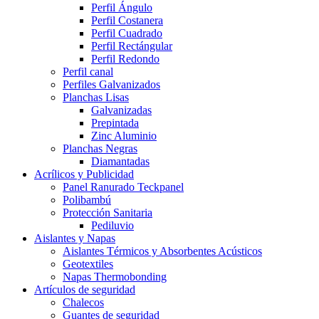
Perfil Ángulo
Perfil Costanera
Perfil Cuadrado
Perfil Rectángular
Perfil Redondo
Perfil canal
Perfiles Galvanizados
Planchas Lisas
Galvanizadas
Prepintada
Zinc Aluminio
Planchas Negras
Diamantadas
Acrílicos y Publicidad
Panel Ranurado Teckpanel
Polibambú
Protección Sanitaria
Pediluvio
Aislantes y Napas
Aislantes Térmicos y Absorbentes Acústicos
Geotextiles
Napas Thermobonding
Artículos de seguridad
Chalecos
Guantes de seguridad