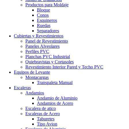
Productos para Moldaje
Bloque
Conos
Esquineros
Ruedas
Separadores
Cubiertas y Revestimientos
Panel de Revestimiento
Paneles Alveolares
Perfiles PVC
Planchas PVC Industrial
Quiebravistas y Cortasoles
Revestimiento Interior Pared y Techo PVC
Equipos de Levante
Montacargas
Transpaleta Manual
Escaleras
Andamios
Andamio de Aluminio
Andamios de Acero
Escalera de atico
Escaleras de Acero
Taburetes
Tipo Avion