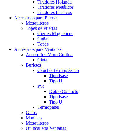
Tiradores Holanda
Tiradores Metálicos
Tiradores Plásticos
Accesorios para Puertas
Mosquiteros
Topes de Puertas
Cierres Magnéticos
Cuñas
Topes
Accesorios para Ventanas
Accesorios Muro Cortina
Cinta
Burletes
Caucho Termoplástico
Tipo Base
Tipo U
Pvc
Doble Contacto
Tipo Base
Tipo U
Termopanel
Guias
Manillas
Mosquiteros
Quincalleria Ventanas