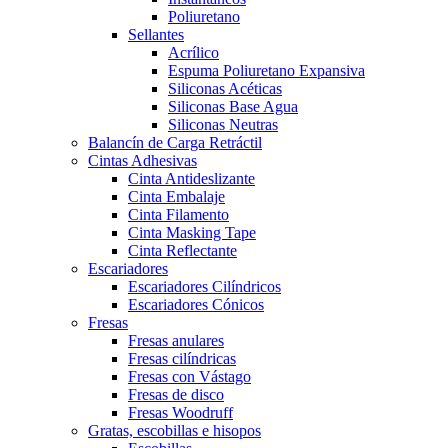
Poliuretano
Sellantes
Acrílico
Espuma Poliuretano Expansiva
Siliconas Acéticas
Siliconas Base Agua
Siliconas Neutras
Balancín de Carga Retráctil
Cintas Adhesivas
Cinta Antideslizante
Cinta Embalaje
Cinta Filamento
Cinta Masking Tape
Cinta Reflectante
Escariadores
Escariadores Cilíndricos
Escariadores Cónicos
Fresas
Fresas anulares
Fresas cilíndricas
Fresas con Vástago
Fresas de disco
Fresas Woodruff
Gratas, escobillas e hisopos