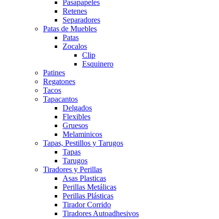
Pasapapeles
Retenes
Separadores
Patas de Muebles
Patas
Zocalos
Clip
Esquinero
Patines
Regatones
Tacos
Tapacantos
Delgados
Flexibles
Gruesos
Melaminicos
Tapas, Pestillos y Tarugos
Tapas
Tarugos
Tiradores y Perillas
Asas Plasticas
Perillas Metálicas
Perillas Plásticas
Tirador Corrido
Tiradores Autoadhesivos