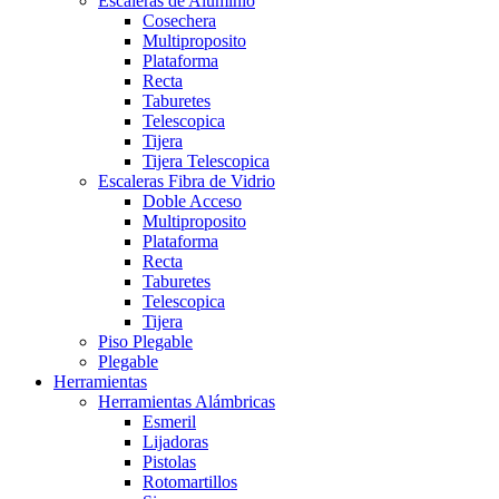
Escaleras de Aluminio
Cosechera
Multiproposito
Plataforma
Recta
Taburetes
Telescopica
Tijera
Tijera Telescopica
Escaleras Fibra de Vidrio
Doble Acceso
Multiproposito
Plataforma
Recta
Taburetes
Telescopica
Tijera
Piso Plegable
Plegable
Herramientas
Herramientas Alámbricas
Esmeril
Lijadoras
Pistolas
Rotomartillos