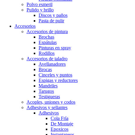
Polvo esmeril
Pulido y brillo
Discos y paños
Pasta de pulir
Accesorios
Accesorios de pintura
Brochas
Espátulas
Pinturas en spray
Rodillos
Accesorios de taladro
Avellanadores
Brocas
Cinceles y puntos
Espigas y reductores
Mandriles
Tarugos
Testigueras
Acoples, uniones y codos
Adhesivos y sellantes
Adhesivos
Cola Fría
De Montaje
Epoxicos
Instantaneos