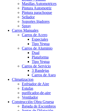
Masillas Automotrices
Pintura Automotriz
Pintura parachoque
Sellador
Soportes lijadores
Spray
Carros Manuales
Carros de Acero
Especiales
Tipo Yegua
Carros de Aluminio
Dual
Plataforma
Tipo Yegua
Carros de Servicio
3 Bandejas
Carros de Aseo
Climatizacion
Enfriador de Aire
Estufas
purificador-de-aire
Ventilador
Construcción Obra Gruesa
Bajada de Escombros
Juntas de Dilatación