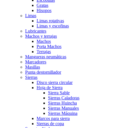
Escobillas
Gratas
Hisopos
Limas
Limas rotativas
Limas y escofinas
Lubricantes
Machos y terrajas
Machos
Porta Machos
Terrajas
Mangueras neumáticas
Marcadores
Masillas
Punta destornillador
Sierras
Disco sierra circular
Hoja de Sierra
Sierra Sable
Sierras Caladoras
Sierras Huincha
Sierras Manuales
Sierras Máquina
Marcos para sierra
Sierras de copa