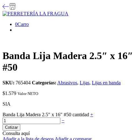
0
Carro
Banda Lija Madera 2.5″ x 16″
#50
SKU:
765404
Categorías:
Abrasivos
,
Lijas
,
Lijas en banda
$
1.579
Valor NETO
SIA
Banda Lija Madera 2.5" x 16" #50 cantidad
+
−
Cotizar
Consulta aquí
Añadir a la lista de deseos
Añadir a comparar