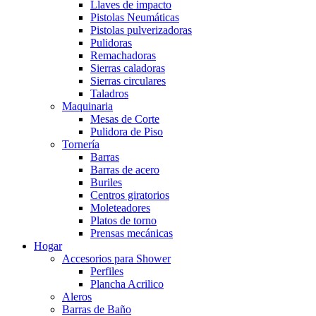
Llaves de impacto
Pistolas Neumáticas
Pistolas pulverizadoras
Pulidoras
Remachadoras
Sierras caladoras
Sierras circulares
Taladros
Maquinaria
Mesas de Corte
Pulidora de Piso
Tornería
Barras
Barras de acero
Buriles
Centros giratorios
Moleteadores
Platos de torno
Prensas mecánicas
Hogar
Accesorios para Shower
Perfiles
Plancha Acrilico
Aleros
Barras de Baño