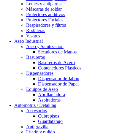
Lentes y antiparras
Máscaras de soldar
Protectores auditivos
Protectores Faciales
Respiradores y filtros
Rodilleras
Visores
Aseo Industrial
Aseo y Sanitizacion
Secadores de Manos
Basureros
Basureros de Acero
Contenedores Plasticos
Dispensadores
Dispensador de Jabon
Dispensador de Papel
Equipos de Aseo
Abrillantadora
Aspiradoras
Automotriz / Detalling
Accesorios
Cubrepisos
Guardafango
Antigravilla
Lijado y pulido