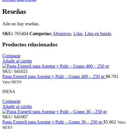
Reseñas
Aún no hay reseñas.
SKU:
765404
Categorías:
Abrasivos
,
Lijas
,
Lijas en banda
Productos relacionados
Comparar
Añadir al carrito
SKU:
641021
Pasta Esmeril para Asentar y Pulir – Grano 400 – 250 gr
$
8.701
Valor NETO
ISESA
Comparar
Añadir al carrito
SKU:
641007
Pasta Esmeril para Asentar y Pulir – Grano 36 – 250 gr
$
5.062
Valor
NETO