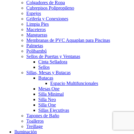
Colgadores de Ropa
Cubrepisos Polipropileno
Espejos
Grifería y Conexiones
Limpia Pies
Maceteros
Mangueras
Membranas de PVC Aquaplan para Piscinas
Palmetas
Polibambú
Sellos de Puertas y Ventanas
Cinta Selladora
Sellos
Sillas, Mesas y Butacas
Butacas
Espacio Multifuncionales
Mesas One
Silla Minimal
Silla Neo
Silla One
Sillas Ejecutivas
Tapones de Baño
Toalleros
Treillage
Iluminación