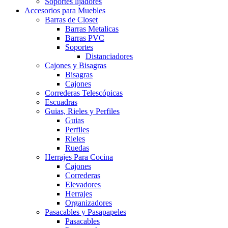
Soportes lijadores
Accesorios para Muebles
Barras de Closet
Barras Metalicas
Barras PVC
Soportes
Distanciadores
Cajones y Bisagras
Bisagras
Cajones
Correderas Telescópicas
Escuadras
Guias, Rieles y Perfiles
Guias
Perfiles
Rieles
Ruedas
Herrajes Para Cocina
Cajones
Correderas
Elevadores
Herrajes
Organizadores
Pasacables y Pasapapeles
Pasacables