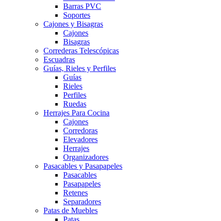
Barras PVC
Soportes
Cajones y Bisagras
Cajones
Bisagras
Correderas Telescópicas
Escuadras
Guías, Rieles y Perfiles
Guías
Rieles
Perfiles
Ruedas
Herrajes Para Cocina
Cajones
Corredoras
Elevadores
Herrajes
Organizadores
Pasacables y Pasapapeles
Pasacables
Pasapapeles
Retenes
Separadores
Patas de Muebles
Patas