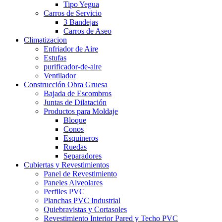
Tipo Yegua
Carros de Servicio
3 Bandejas
Carros de Aseo
Climatizacion
Enfriador de Aire
Estufas
purificador-de-aire
Ventilador
Construcción Obra Gruesa
Bajada de Escombros
Juntas de Dilatación
Productos para Moldaje
Bloque
Conos
Esquineros
Ruedas
Separadores
Cubiertas y Revestimientos
Panel de Revestimiento
Paneles Alveolares
Perfiles PVC
Planchas PVC Industrial
Quiebravistas y Cortasoles
Revestimiento Interior Pared y Techo PVC