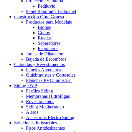
Protección Sanitaria
Pediluvio
Panel Ranurado Teckpanel
Construcción Obra Gruesa
Productos para Modelaje
Bloque
Conos
Ruedas
Separadores
Esquineros
Juntas de Dilatación
Bajada de Escombros
Cubiertas y Revestimientos
Paneles Alveolares
Quiebravistas y Cortasoles
Planchas PVC Industrial
Siding DVP
Perfiles Siding
Membranas Hidrofúgas
Revestimientos
Siding Mediterráneo
Aleros
Accesorios Electro Siding
Soluciones Industriales
Pisos Antideslizantes