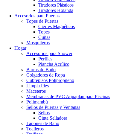
Tiradores Plásticos
Tiradores Holanda
Accesorios para Puertas
Topes de Puertas
Cierres Magnéticos
Topes
Cuñas
Mosquiteros
Hogar
Accesorios para Shower
Perfiles
Plancha Acrílico
Barras de Baño
Colgadores de Ropa
Cubrepisos Polipropileno
Limpia Pies
Maceteros
Membranas de PVC Aquaplan para Piscinas
Polimambú
Sellos de Puertas y Ventanas
Sellos
Cinta Selladora
Tapones de Baño
Toalleros