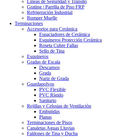
Líneas de Seguridad y Tránsito
Grating / Parrilla de Piso FRP
Refrigeración Industrial
Bumper Muelle
Terminaciones
Accesorios para Cerámica
Espaciadores de Cerámica
Esquineros Protección Cerámica
Roseta Cubre Fallas
Sello de Tina
Esquineros
Gradas de Escala
Descansos
Grada
Nariz de Grada
Guardapolvos
PVC Flexible
PVC Rígido
Sanitario
Rejillas y Celosias de Ventilación
Embutidas
Planas
Terminaciones de Pisos
Canaletas Aguas Lluvias
Faldones de Tina y Ducha