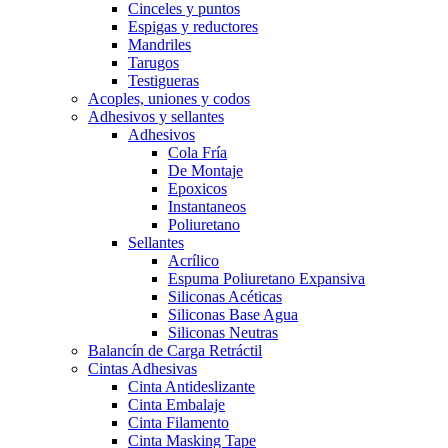
Cinceles y puntos
Espigas y reductores
Mandriles
Tarugos
Testigueras
Acoples, uniones y codos
Adhesivos y sellantes
Adhesivos
Cola Fría
De Montaje
Epoxicos
Instantaneos
Poliuretano
Sellantes
Acrílico
Espuma Poliuretano Expansiva
Siliconas Acéticas
Siliconas Base Agua
Siliconas Neutras
Balancín de Carga Retráctil
Cintas Adhesivas
Cinta Antideslizante
Cinta Embalaje
Cinta Filamento
Cinta Masking Tape