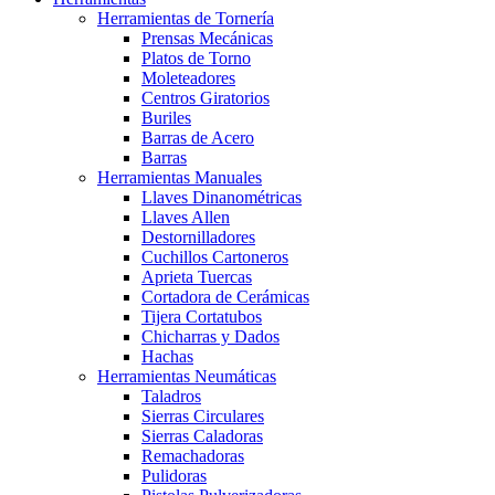
Herramientas de Tornería
Prensas Mecánicas
Platos de Torno
Moleteadores
Centros Giratorios
Buriles
Barras de Acero
Barras
Herramientas Manuales
Llaves Dinanométricas
Llaves Allen
Destornilladores
Cuchillos Cartoneros
Aprieta Tuercas
Cortadora de Cerámicas
Tijera Cortatubos
Chicharras y Dados
Hachas
Herramientas Neumáticas
Taladros
Sierras Circulares
Sierras Caladoras
Remachadoras
Pulidoras