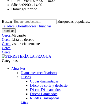
Lunes - Viernes
08:00 - 18:00
Sábado
09:00 - 14:00
Domingo
Cerrado
Buscar
Búsquedas populares:
Taladros
Atornilladores
Huinchas
Cerca
Mi carrito
Cerca
Lista de deseos
Cerca
visto recientemente
Cerca
Cerca
Categorías
Abrasivos
Diamantes rectificadores
Discos
Copas diamantadas
Disco de corte y desbaste
Discos Diamantados
Discos Laminados
Ruedas Traslapadas
Lijas