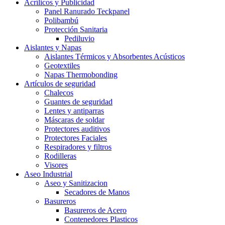
Acrílicos y Publicidad
Panel Ranurado Teckpanel
Polibambú
Protección Sanitaria
Pediluvio
Aislantes y Napas
Aislantes Térmicos y Absorbentes Acústicos
Geotextiles
Napas Thermobonding
Artículos de seguridad
Chalecos
Guantes de seguridad
Lentes y antiparras
Máscaras de soldar
Protectores auditivos
Protectores Faciales
Respiradores y filtros
Rodilleras
Visores
Aseo Industrial
Aseo y Sanitizacion
Secadores de Manos
Basureros
Basureros de Acero
Contenedores Plasticos