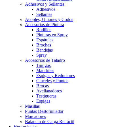
Adhesivos y Sellantes
Adhesivos
Sellantes
Acoples, Uniones y Codos
Accesorios de Pintura
Rodillos
Pinturas en Spray
Espátulas
Brochas
Bandejas
Spray
Accesorios de Taladro
Tarugos
Mandriles
Espigas y Reductores
Cinceles y Puntos
Brocas
Avellanadores
Testigueras
Espigas
Masillas
Puntas Destornillador
Marcadores
Balancin de Carga Retráctil
Herramientas