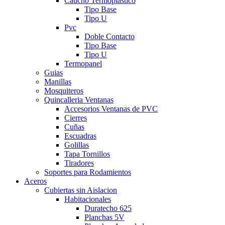
Caucho Termoplástico
Tipo Base
Tipo U
Pvc
Doble Contacto
Tipo Base
Tipo U
Termopanel
Guias
Manillas
Mosquiteros
Quincalleria Ventanas
Accesorios Ventanas de PVC
Cierres
Cuñas
Escuadras
Golillas
Tapa Tornillos
Tiradores
Soportes para Rodamientos
Aceros
Cubiertas sin Aislacion
Habitacionales
Duratecho 625
Planchas 5V