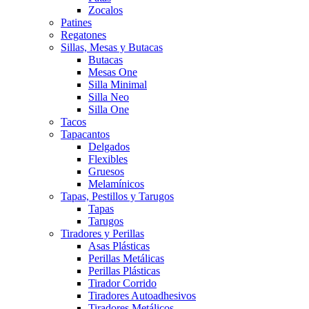
Zocalos
Patines
Regatones
Sillas, Mesas y Butacas
Butacas
Mesas One
Silla Minimal
Silla Neo
Silla One
Tacos
Tapacantos
Delgados
Flexibles
Gruesos
Melamínicos
Tapas, Pestillos y Tarugos
Tapas
Tarugos
Tiradores y Perillas
Asas Plásticas
Perillas Metálicas
Perillas Plásticas
Tirador Corrido
Tiradores Autoadhesivos
Tiradores Metálicos