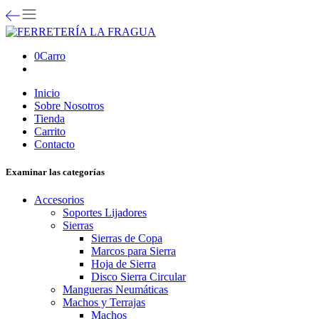
0
Carro
Inicio
Sobre Nosotros
Tienda
Carrito
Contacto
Examinar las categorías
Accesorios
Soportes Lijadores
Sierras
Sierras de Copa
Marcos para Sierra
Hoja de Sierra
Disco Sierra Circular
Mangueras Neumáticas
Machos y Terrajas
Machos