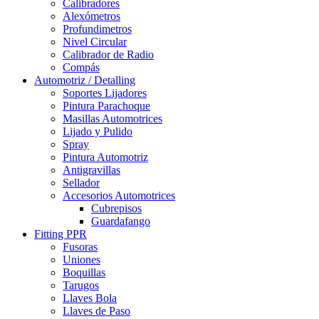
Calibradores
Alexómetros
Profundimetros
Nivel Circular
Calibrador de Radio
Compás
Automotriz / Detalling
Soportes Lijadores
Pintura Parachoque
Masillas Automotrices
Lijado y Pulido
Spray
Pintura Automotriz
Antigravillas
Sellador
Accesorios Automotrices
Cubrepisos
Guardafango
Fitting PPR
Fusoras
Uniones
Boquillas
Tarugos
Llaves Bola
Llaves de Paso