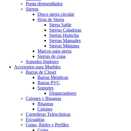
Punta destornillador
Sierras
Disco sierra circular
Hoja de Sierra
Sierra Sable
Sierras Caladoras
Sierras Huincha
Sierras Manuales
Sierras Máquina
Marcos para sierra
Sierras de copa
Soportes lijadores
Accesorios para Muebles
Barras de Closet
Barras Metalicas
Barras PVC
Soportes
Distanciadores
Cajones y Bisagras
Bisagras
Cajones
Correderas Telescópicas
Escuadras
Guias, Rieles y Perfiles
Guias