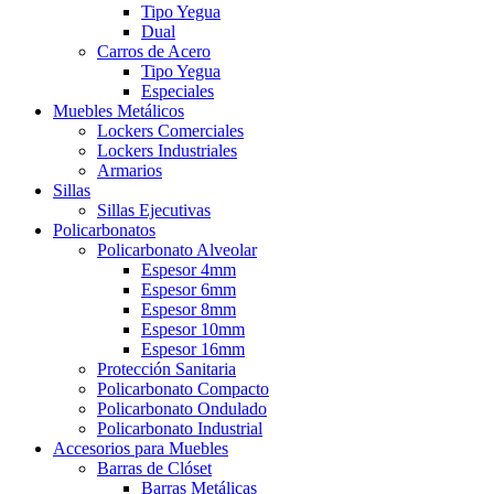
Tipo Yegua
Dual
Carros de Acero
Tipo Yegua
Especiales
Muebles Metálicos
Lockers Comerciales
Lockers Industriales
Armarios
Sillas
Sillas Ejecutivas
Policarbonatos
Policarbonato Alveolar
Espesor 4mm
Espesor 6mm
Espesor 8mm
Espesor 10mm
Espesor 16mm
Protección Sanitaria
Policarbonato Compacto
Policarbonato Ondulado
Policarbonato Industrial
Accesorios para Muebles
Barras de Clóset
Barras Metálicas