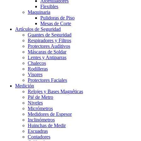
Atornilladores
Flexibles
Maquinaria
Pulidoras de Piso
Mesas de Corte
Artículos de Seguridad
Guantes de Seguridad
Respiradores y Filtros
Protectores Auditivos
Máscaras de Soldar
Lentes y Antiparras
Chalecos
Rodilleras
Visores
Protectores Faciales
Medición
Relojes y Bases Magnéticas
Pié de Metro
Niveles
Micrómetros
Medidores de Espesor
Inclinómetros
Huinchas de Medir
Escuadras
Contadores