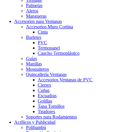
Treillage
Palmetas
Aleros
Mangueras
Accesorios para Ventanas
Accesorios Muro Cortina
Cinta
Burletes
PVC
Termopanel
Caucho Termoplástico
Guías
Manillas
Mosquiteros
Quincallería Ventanas
Accesorios Ventanas de PVC
Cierres
Cuñas
Escuadras
Golillas
Tapa Tornillos
Tiradores
Soportes para Rodamientos
Acrílicos y Publicidad
Polibambú