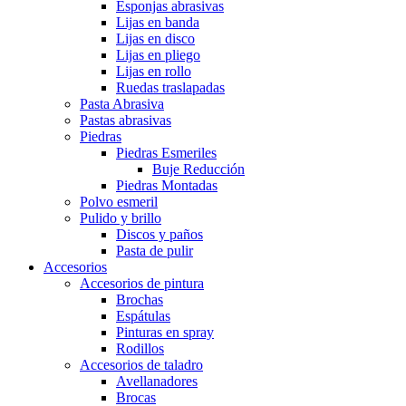
Esponjas abrasivas
Lijas en banda
Lijas en disco
Lijas en pliego
Lijas en rollo
Ruedas traslapadas
Pasta Abrasiva
Pastas abrasivas
Piedras
Piedras Esmeriles
Buje Reducción
Piedras Montadas
Polvo esmeril
Pulido y brillo
Discos y paños
Pasta de pulir
Accesorios
Accesorios de pintura
Brochas
Espátulas
Pinturas en spray
Rodillos
Accesorios de taladro
Avellanadores
Brocas