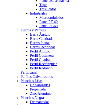
Planchas Acanaladas
Tejas
Traslúcidos
Industriales
Microondulados
Panel PT-40
Panel PT-60
Fierros y Perfiles
Barra Ángulo
Barra Cuadrada
Barras Planas
Barras Redondas
Perfil Ángulo
Perfil Costanera
Perfil Cuadrado
Perfil Rectángular
Perfil Redondo
Perfil canal
Perfiles Galvanizados
Planchas Lisas
Galvanizadas
Prepintada
Zinc Aluminio
Planchas Negras
Diamantadas