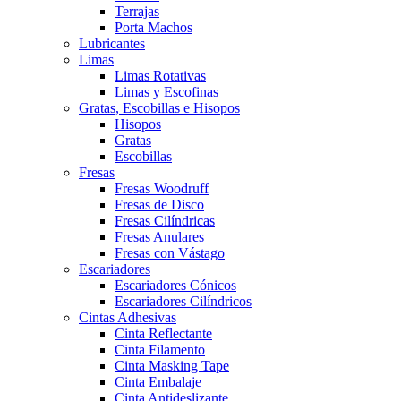
Terrajas
Porta Machos
Lubricantes
Limas
Limas Rotativas
Limas y Escofinas
Gratas, Escobillas e Hisopos
Hisopos
Gratas
Escobillas
Fresas
Fresas Woodruff
Fresas de Disco
Fresas Cilíndricas
Fresas Anulares
Fresas con Vástago
Escariadores
Escariadores Cónicos
Escariadores Cilíndricos
Cintas Adhesivas
Cinta Reflectante
Cinta Filamento
Cinta Masking Tape
Cinta Embalaje
Cinta Antideslizante