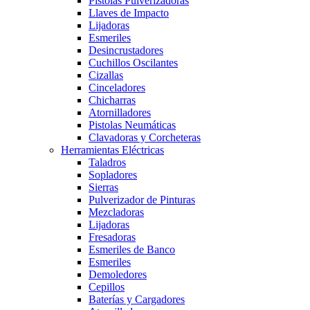
Pistolas Pulverizadoras
Llaves de Impacto
Lijadoras
Esmeriles
Desincrustadores
Cuchillos Oscilantes
Cizallas
Cinceladores
Chicharras
Atornilladores
Pistolas Neumáticas
Clavadoras y Corcheteras
Herramientas Eléctricas
Taladros
Sopladores
Sierras
Pulverizador de Pinturas
Mezcladoras
Lijadoras
Fresadoras
Esmeriles de Banco
Esmeriles
Demoledores
Cepillos
Baterías y Cargadores