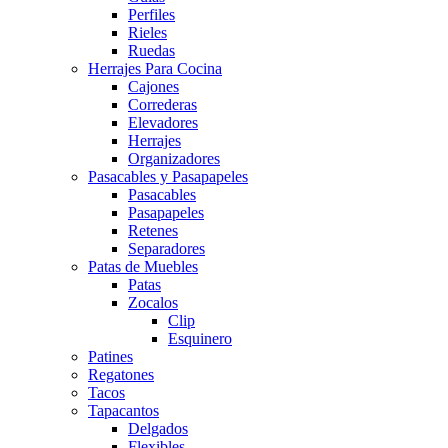
Perfiles
Rieles
Ruedas
Herrajes Para Cocina
Cajones
Correderas
Elevadores
Herrajes
Organizadores
Pasacables y Pasapapeles
Pasacables
Pasapapeles
Retenes
Separadores
Patas de Muebles
Patas
Zocalos
Clip
Esquinero
Patines
Regatones
Tacos
Tapacantos
Delgados
Flexibles