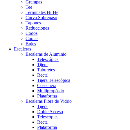
Grampas
Tee
Terminales Hi-He
Curva Sobrepaso
Tapones
Reducciones
Codos
Coplas
Bujes
Escaleras
Escaleras de Aluminio
Telescópica
Tijera
Taburetes
Recta
Tijera Telescópica
Cosechera
Multipropósito
Plataforma
Escaleras Fibra de Vidrio
Tijera
Doble Acceso
Telescópica
Recta
Plataforma