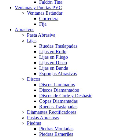
Faldón Tina
Ventanas y Puertas PVC
Ventanas Estándar
Corredera
Fija
Abrasivos
Pasta Abrasiva
Lijas
Ruedas Traslapadas
Lijas en Rollo
Lijas en Pliego
Lijas en Disco
Lijas en Banda
Esponjas Abrasivas
Discos
Discos Laminados
Discos Diamantados
Discos de Corte y Desbaste
Copas Diamantadas
Ruedas Traslapadas
Diamantes Rectificadores
Pastas Abrasivas
Piedras
Piedras Montadas
Piedras Esmeriles