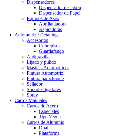
Dispensadores
Dispensador de Jabon
Dispensador de Papel
Equipos de Aseo
Abrillantadora
Aspiradoras
Automotriz / Detalling
Accesorios
Cubrepisos
Guardafango
Antigravilla
Lijado y pulido
Masillas Automotrices
Pintura Automotriz
Pintura parachoque
Sellador
Soportes lijadores
Spray
Carros Manuales
Carros de Acero
Especiales
Tipo Yegua
Carros de Aluminio
Dual
Plataforma