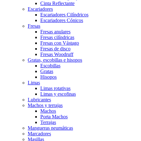
Cinta Reflectante
Escariadores
Escariadores Cilíndricos
Escariadores Cónicos
Fresas
Fresas anulares
Fresas cilíndricas
Fresas con Vástago
Fresas de disco
Fresas Woodruff
Gratas, escobillas e hisopos
Escobillas
Gratas
Hisopos
Limas
Limas rotativas
Limas y escofinas
Lubricantes
Machos y terrajas
Machos
Porta Machos
Terrajas
Mangueras neumáticas
Marcadores
Masillas